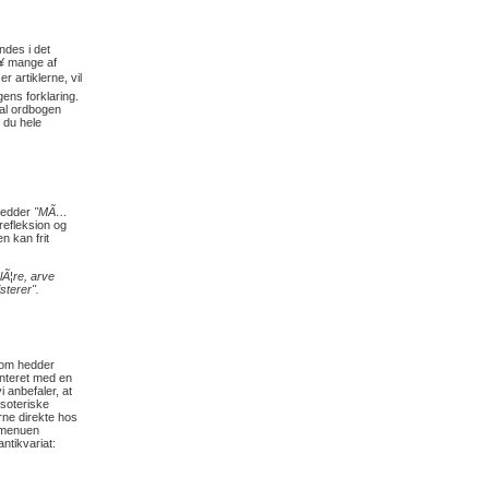
ndes i det
¥ mange af
 artiklerne, vil
ens forklaring.
kal ordbogen
 du hele
 hedder
"MÃ…
refleksion og
 kan frit
 lÃ¦re, arve
sterer".
som hedder
enteret med en
 anbefaler, at
esoteriske
rne direkte hos
rmenuen
antikvariat: