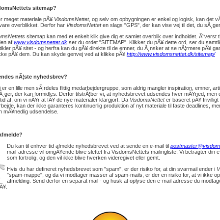
domsNettets sitemap?
er meget materiale pÃ¥
VisdomsNettet
, og selv om opbygningen er enkel og logisk, kan det v
vare overblikket. Derfor har
VisdomsNettet
en slags "GPS", der kan vise vej til det, du sÃ¸ger
omsNettets
sitemap kan med et enkelt klik give dig et samlet overblik over indholdet. Ã˜verst t
den af
www.visdomsnettet.dk
ser du ordet "SITEMAP". Klikker du pÃ¥ dette ord, ser du samtli
tikler pÃ¥ sitet - og herfra kan du gÃ¥ direkte til de emner, du Ã¸nsker at se nÃ¦rmere pÃ¥ g
ikke pÃ¥ dem. Du kan skyde genvej ved at klikke pÃ¥
http://www.visdomsnettet.dk/sitemap/
endes nÃ¦ste nyhedsbrev?
i er en lille men sÃ¦rdeles flittig medarbejdergruppe, som aldrig mangler inspiration, emner, arti
Ã¸ger, der kan formidles. Derfor tilstrÃ¦ber vi, at nyhedsbrevet udsendes hver mÃ¥ned, men 
ltid af, om vi nÃ¥r at fÃ¥ de nye materialer klargjort. Da
VisdomsNettet
er baseret pÃ¥ frivillig
rbejde, kan der ikke garanteres kontinuerlig produktion af nyt materiale til faste deadlines, men 
n mÃ¥nedlig udsendelse.
 afmelde?
Du kan til enhver tid afmelde nyhedsbrevet ved at sende en e-mail til
postmaster@visdoms
mail-adresse vil omgÃ¥ende blive slettet fra VisdomsNettets mailingliste. Vi betragter din 
som fortrolig, og den vil ikke blive hverken videregivet eller gemt.
Hvis du har defineret nyhedsbrevet som "spam", er der risiko for, at din svarmail ender i
V
"spam-mappe", og da vi modtager masser af spam-mails, er der en risiko for, at vi ikke o
afmelding. Send derfor en separat mail - og husk at oplyse den e-mail adresse du modtag
Ã¥.