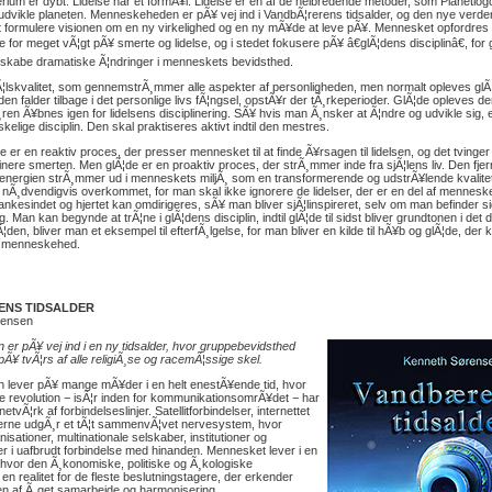
rium er dybt. Lidelse har et formÃ¥l. Lidelse er en af de helbredende metoder, som Planetlogo
udvikle planeten. Menneskeheden er pÃ¥ vej ind i VandbÃ¦rerens tidsalder, og den nye verd
t formulere visionen om en ny virkelighed og en ny mÃ¥de at leve pÃ¥. Mennesket opfordres de
 for meget vÃ¦gt pÃ¥ smerte og lidelse, og i stedet fokusere pÃ¥ â€glÃ¦dens disciplinâ€, for 
 skabe dramatiske Ã¦ndringer i menneskets bevidsthed.
Ã¦lskvalitet, som gennemstrÃ¸mmer alle aspekter af personligheden, men normalt opleves glÃ¦d
n falder tilbage i det personlige livs fÃ¦ngsel, opstÃ¥r der tÃ¸rkeperioder. GlÃ¦de opleves d
ren Ã¥bnes igen for lidelsens disciplinering. SÃ¥ hvis man Ã¸nsker at Ã¦ndre og udvikle sig, e
kelige disciplin. Den skal praktiseres aktivt indtil den mestres.
e er en reaktiv proces, der presser mennesket til at finde Ã¥rsagen til lidelsen, og det tvinger
inere smerten. Men glÃ¦de er en proaktiv proces, der strÃ¸mmer inde fra sjÃ¦lens liv. Den fjer
 energien strÃ¸mmer ud i menneskets miljÃ¸ som en transformerende og udstrÃ¥lende kvalite
ke nÃ¸dvendigvis overkommet, for man skal ikke ignorere de lidelser, der er en del af mennesk
ankesindet og hjertet kan omdirigeres, sÃ¥ man bliver sjÃ¦linspireret, selv om man befinder sig
g. Man kan begynde at trÃ¦ne i glÃ¦dens disciplin, indtil glÃ¦de til sidst bliver grundtonen i det d
den, bliver man et eksempel til efterfÃ¸lgelse, for man bliver en kilde til hÃ¥b og glÃ¦de, de
tte menneskehed.
ENS TIDSALDER
rensen
r pÃ¥ vej ind i en ny tidsalder, hvor gruppebevidsthed
Ã¥ tvÃ¦rs af alle religiÃ¸se og racemÃ¦ssige skel.
lever pÃ¥ mange mÃ¥der i en helt enestÃ¥ende tid, hvor
e revolution − isÃ¦r inden for kommunikationsomrÃ¥det − har
netvÃ¦rk af forbindelseslinjer. Satellitforbindelser, internettet
rne udgÃ¸r et tÃ¦t sammenvÃ¦vet nervesystem, hvor
nisationer, multinationale selskaber, institutioner og
er i uafbrudt forbindelse med hinanden. Mennesket lever i en
, hvor den Ã¸konomiske, politiske og Ã¸kologiske
en realitet for de fleste beslutningstagere, der erkender
n af Ã¸get samarbejde og harmonisering.