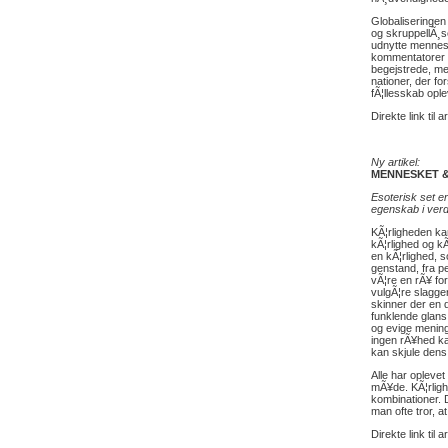
Globaliseringen
og skruppellÃ¸se
udnytte mennes
kommentatorer e
begejstrede, me
nationer, der fo
fÃ¦llesskab opl
Direkte link til a
Ny artikel:
MENNESKET 
Esoterisk set e
egenskab i verd
KÃ¦rligheden ka
kÃ¦rlighed og k
en kÃ¦rlighed, 
genstand, fra pe
vÃ¦re en rÃ¥ for
vulgÃ¦re slagge
skinner der en 
funklende glans
og evige mening
ingen rÃ¥hed ka
kan skjule dens 
Alle har oplevet
mÃ¥de. KÃ¦rligh
kombinationer. 
man ofte tror, a
Direkte link til a