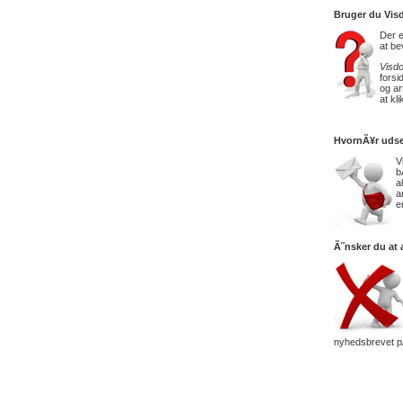
Bruger du Vis
Der 
at be
Visd
forsi
og ar
at kl
HvornÃ¥r uds
V
b
a
a
e
Ã˜nsker du at
nyhedsbrevet p