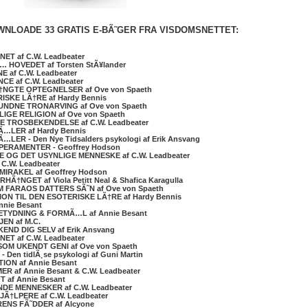
WNLOADE 33 GRATIS E-BÃ˜GER FRA VISDOMSNETTET:
ET af C.W. Leadbeater
… HOVEDET af Torsten StÃ¥lander
 af C.W. Leadbeater
CE af C.W. Leadbeater
†NGTE OPTEGNELSER af Ove von Spaeth
ISKE LÃ†RE af Hardy Bennis
UNDNE TRONARVING af Ove von Spaeth
IGE RELIGION af Ove von Spaeth
E TROSBEKENDELSE af C.W. Leadbeater
Ã…LER af Hardy Bennis
…LER - Den Nye Tidsalders psykologi af Erik Ansvang
PERAMENTER - Geoffrey Hodson
E OG DET USYNLIGE MENNESKE af C.W. Leadbeater
C.W. Leadbeater
MIRAKEL af Geoffrey Hodson
Ã†NGET af Viola Petitt Neal & Shafica Karagulla
 FARAOS DATTERS SÃ˜N af Ove von Spaeth
ON TIL DEN ESOTERISKE LÃ†RE af Hardy Bennis
nnie Besant
BETYDNING & FORMÃ…L af Annie Besant
EN af M.C.
END DIG SELV af Erik Ansvang
ET af C.W. Leadbeater
OM UKENDT GENI af Ove von Spaeth
 Den tidlÃ¸se psykologi af Guni Martin
ION af Annie Besant
R af Annie Besant & C.W. Leadbeater
 af Annie Besant
NDE MENNESKER af C.W. Leadbeater
JÃ†LPERE af C.W. Leadbeater
ENS FÃ˜DDER af Alcyone