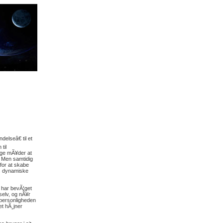
elseâ€ til et
til
ige mÃ¥der at
. Men samtidig
for at skabe
es dynamiske
n har bevÃ¦get
selv, og nÃ¥r
 personligheden
et hÃ¸jner