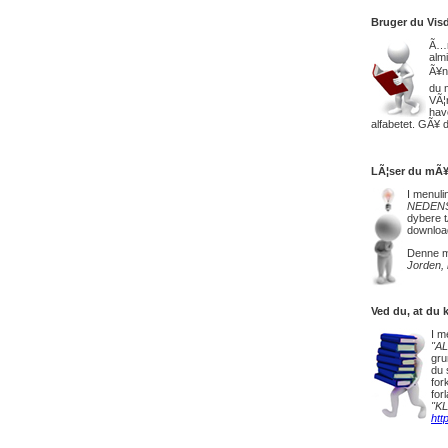
Bruger du Vis
Ã…n
alm
Ã¥n
du 
VÃ¦
hav
alfabetet. GÃ¥ d
LÃ¦ser du mÃ¥
I menuli
NEDENS
dybere t
download
Denne mÃ
Jorden, 
Ved du, at du 
I m
"AL
gru
du 
for
for
"K
htt