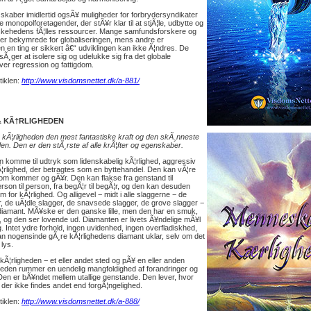
 skaber imidlertid ogsÃ¥ muligheder for forbrydersyndikater
 monopolforetagender, der stÃ¥r klar til at stjÃ¦le, udbytte og
kehedens fÃ¦lles ressourcer. Mange samfundsforskere og
r bekymrede for globaliseringen, mens andre er
n en ting er sikkert â€“ udviklingen kan ikke Ã¦ndres. De
rsÃ¸ger at isolere sig og udelukke sig fra det globale
ever regression og fattigdom.
rtiklen:
http://www.visdomsnettet.dk/a-881/
& KÃ†RLIGHEDEN
r kÃ¦rligheden den mest fantastiske kraft og den skÃ¸nneste
en. Den er den stÃ¸rste af alle krÃ¦fter og egenskaber.
n komme til udtryk som lidenskabelig kÃ¦rlighed, aggressiv
Ã¦rlighed, der betragtes som en byttehandel. Den kan vÃ¦re
som kommer og gÃ¥r. Den kan flakse fra genstand til
rson til person, fra begÃ¦r til begÃ¦r, og den kan desuden
m for kÃ¦rlighed. Og alligevel − midt i alle slaggerne − de
r, de uÃ¦dle slagger, de snavsede slagger, de grove slagger −
diamant. MÃ¥ske er den ganske lille, men den har en smuk,
, og den ser lovende ud. Diamanten er livets Ã¥ndelige mÃ¥l
. Intet ydre forhold, ingen uvidenhed, ingen overfladiskhed,
n nogensinde gÃ¸re kÃ¦rlighedens diamant uklar, selv om det
lys.
 kÃ¦rligheden − et eller andet sted og pÃ¥ en eller anden
eden rummer en uendelig mangfoldighed af forandringer og
Den er bÃ¥ndet mellem utallige genstande. Den lever, hvor
t der ikke findes andet end forgÃ¦ngelighed.
rtiklen:
http://www.visdomsnettet.dk/a-888/