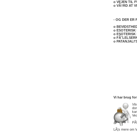
o VEJEN TIL 
o VÃ†RD AT V
- OG DER ER 
o BEVIDSTHED
o ESOTERISK 
o ESOTERISK 
o FÃ˜LELSERN
o PATANJALI'
Vi har brug for
Vi
don
kan
Ved
PÃ¥
LÃ¦s mere om V