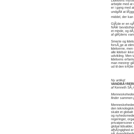
Lidelsens myste
arbejde med at 
er i gang med a
undgÃ¥ at lÃ¦gge
middel, der kan
GlÃ¦de er en sj
NÃ¥r bevidsthede
et minde, og dÃ¸
af glÃ¦dens vans
Smerte og lidels
forsÃ¸ge at elim
lidelserne, men
alle lidelser ik
udvikling. Men t
lidelsens erfarin
man mestrer glÃ¦
ud til den trÃ¦
Ny artikel:
VANDBÃ†RER
af
Kenneth SÃ¸
Menneskeheden e
finder sammen p
Menneskeheden 
den teknologisk
skabt et globalt 
og nyhedsmedie
regeringer, orga
privatpersoner 
global tidsalder
afhÃ¦ngighed er 
nÃ¸dvendighede