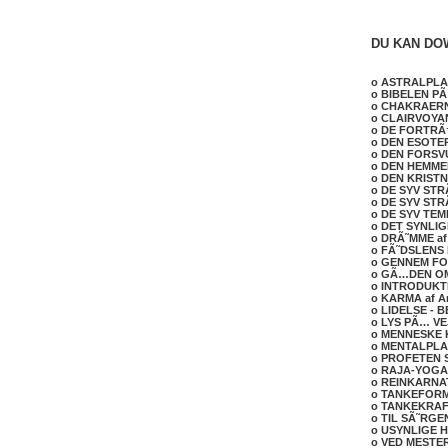
DU KAN DO
o ASTRALPLAN
o BIBELEN PÃ
o CHAKRAERNE
o CLAIRVOYAN
o DE FORTRÃ
o DEN ESOTER
o DEN FORSV
o DEN HEMMEL
o DEN KRISTN
o DE SYV STR
o DE SYV STRÃ
o DE SYV TEM
o DET SYNLIG
o DRÃ˜MME af 
o FÃ˜DSLENS 
o GENNEM FORH
o GÃ…DEN OM
o INTRODUKTI
o KARMA af A
o LIDELSE - 
o LYS PÃ… VEJ
o MENNESKE K
o MENTALPLAN
o PROFETEN S
o RAJA-YOGA -
o REINKARNAT
o TANKEFORME
o TANKEKRAFT
o TIL SÃ˜RGE
o USYNLIGE H
o VED MESTER