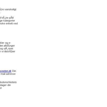
Ã¦re vanskeligt
.
il hÃ¸jre pÃ¥
ge kategorier
anske enkelt ved
kler og e-
det afhÃ¦nger
t og ulÃ¸nnet
vi tilstrÃ¦ber
nettet.dk
Din
e-mail adresse
isdomsNettets
pdager din
er