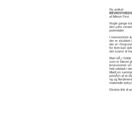
Ny artikel:
BEVIDSTHED
af
Allison First
Nogle gange kan
den ydre verden
potentialer.
I menneskets liv
der er skubbet 
der er i forgrun
for livet kan op
det svarer til m
Man bÃ¸r holde 
som er blevet g
livskunstner vi
helt udeladt i d
tilladt en samme
primÃ¦rt af et t
rig og flerdimen
materielle beky
Direkte link til a