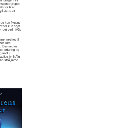
s bruger i sit
enstjenergruppe
rfor til at
glÃ¦de er et
e kun flygtigt.
erefter kun som
r det ved hjÃ¦lp
 mennesket til
ner ikke
t. Dermed er
ets erfaring og
 midt i
aglige liv. NÃ¥r
r kan strÃ¸mme