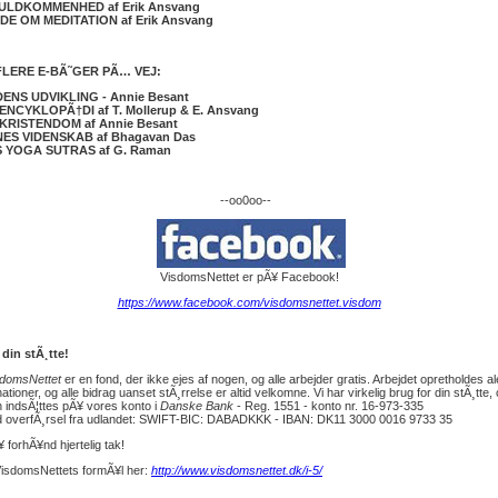
FULDKOMMENHED af Erik Ansvang
IDE OM MEDITATION af Erik Ansvang
FLERE E-BÃ˜GER PÃ… VEJ:
ENS UDVIKLING - Annie Besant
ENCYKLOPÃ†DI af T. Mollerup & E. Ansvang
KRISTENDOM af Annie Besant
ES VIDENSKAB af Bhagavan Das
S YOGA SUTRAS af G. Raman
--oo0oo--
VisdomsNettet er pÃ¥ Facebook!
https://www.facebook.com/visdomsnettet.visdom
 din stÃ¸tte!
sdomsNettet
er en fond, der ikke ejes af nogen, og alle arbejder gratis. Arbejdet opretholdes al
ationer, og alle bidrag uanset stÃ¸rrelse er altid velkomne. Vi har virkelig brug for din stÃ¸tte, 
 indsÃ¦ttes pÃ¥ vores konto i
Danske Bank
- Reg. 1551 - konto nr. 16-973-335
 overfÃ¸rsel fra udlandet: SWIFT-BIC: DABADKKK - IBAN: DK11 3000 0016 9733 35
 forhÃ¥nd hjertelig tak!
isdomsNettets formÃ¥l her:
http://www.visdomsnettet.dk/i-5/