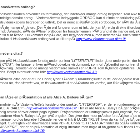
domsNettets ordbog?
dsvidenskaben anvender en terminologi, der indeholder mange ord og begreber, som ikke fi
indelige danske sprog. I
VisdomsNettets
indbyggede ORDBOG kan du finde en forklaring pÃ
dsvidenskabens begreber og udtryk. Det er nemt at â€slÃ¥ opâ€ i ordbogen, for nÃ¥r du lÃ¦ser
mÃ¸de mange rÃ¸de ord. De rÃ¸de ord fungerer som et link, der kan fÃ¸re dig direkte til ordbog
r lidt tÃ¥lmodig, nÃ¥r du Ã¥bner ordbogen fra forsidemenuen. PÃ¥ grund af de mange ord, s
e tid til at Ã¥bne. Du kommer ind pÃ¥ ord, der begynder med A, men nederst pÃ¥ siden finder
irekte til
VisdomsNettets
ordbog ved at klikke pÃ¥
http://www.visdomsnettet.dk/o-0/
nedens citat?
njen pÃ¥
VisdomsNettets
forside under punktet
"LITTERATUR"
finder du et underpunkt, der
 CITAT".
Her bringer vi hver mÃ¥ned udvalgte visdomsord, som forhÃ¥bentligt opmuntrer til 
Ã¦nkning. Desuden er de mange visdomsord samlet i en PDF-fil, som lÃ¸bende opdateres. Den
es. Benyt eventuelt dette link:
http://www.visdomsnettet.dk/i-31/
¥neds citat, der er af Eric Hoffer, lyder sÃ¥dan:
"I forandringstider vil de, der er parate til at
mens de, der allerede ved, er fint udrustede til at hÃ¥ndtere en verden, der ikke lÃ¦ngere eksi
kan lÃ¦se en prÃ¦sentation af alle Alice A. Baileys bÃ¸ger?
enulinjen pÃ¥
VisdomsNettets
forside under punktet
"LITTERATUR",
er der en undermenu, 
ICE A. BAILEY" -
http://www.visdomsnettet.dk/i-14/
Her er alle Alice A. Baileys bÃ¸ger prÃ¦s
ndig omtale af hver enkelt bogs indhold. PrÃ¦sentationen er undtagelsesvis pÃ¥ engelsk, for vi
studerer Alice A. Baileys bÃ¸ger pÃ¥ engelsk! Det giver den mest prÃ¦cise forstÃ¥else af de 
klaringer, ord og begreber! Desuden er der et link til LUCIS TRUST, hvor du kan kÃ¸be bÃ¸ge
laget. Oversigten kan downloades som PDF-fil. Under
"LITTERATUR"
finder du ogsÃ¥ unde
LASSIKERE",
der er en prÃ¦sentation af vigtig litteratur, men nogle af bÃ¸gerne skal findes i et 
p://www.visdomsnettet.dk/i-16/