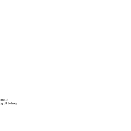
ene af
og dit bidrag