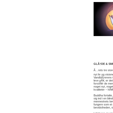
GLÃ†DE & SM
Ã…rets tre store
nyt liv og visi
VandbÃ¦rerens t
leve pÃ¥, er det
forstÃ¥r de men
noget nyt, noge
kvaliteter − hÃ¥
Buddha fortalte
sig ind i en bli
menneskets bevi
fungere som et 
bevidstheden, og