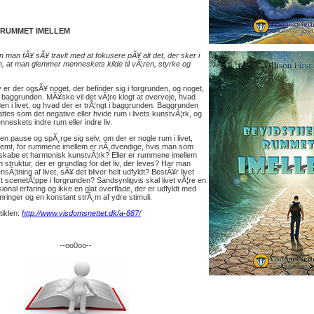
SRUMMET IMELLEM
 man fÃ¥ sÃ¥ travlt med at fokusere pÃ¥ alt det, der sker i
, at man glemmer menneskets kilde til vÃ¦ren, styrke og
 er der ogsÃ¥ noget, der befinder sig i forgrunden, og noget,
i baggrunden. MÃ¥ske vil det vÃ¦re klogt at overveje, hvad
den i livet, og hvad der er trÃ¦ngt i baggrunden. Baggrunden
fattes som det negative eller hvide rum i livets kunstvÃ¦rk, og
enneskets indre rum eller indre liv.
en pause og spÃ¸rge sig selv, om der er nogle rum i livet,
lemt, for rummene imellem er nÃ¸dvendige, hvis man som
l skabe et harmonisk kunstvÃ¦rk? Eller er rummene imellem
en struktur, der er grundlag for det liv, der leves? Har man
nsÃ¦tning af livet, sÃ¥ det bliver helt udfyldt? BestÃ¥r livet
Ã¦t scenetÃ¦ppe i forgrunden? Sandsynligvis skal livet vÃ¦re en
sional erfaring og ikke en glat overflade, der er udfyldt med
mringer og en konstant strÃ¸m af ydre stimuli.
rtiklen:
http://www.visdomsnettet.dk/a-887/
--oo0oo--