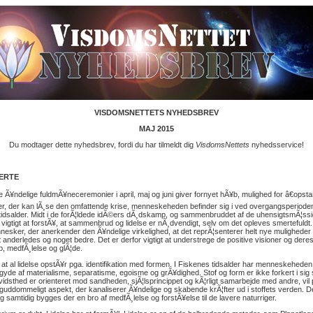
VISDOMSNETTETS NYHEDSBREV
MAJ 2015
Du modtager dette nyhedsbrev, fordi du har tilmeldt dig
VisdomsNettets
nyhedsservice!
ERTE
 Ã¥ndelige fuldmÃ¥neceremonier i april, maj og juni giver fornyet hÃ¥b, mulighed for â€opstand
oner, der kan lÃ¸se den omfattende krise, menneskeheden befinder sig i ved overgangsperioden 
idsalder. Midt i de forÃ¦ldede idÃ©ers dÃ¸dskamp, og sammenbruddet af de uhensigtsmÃ¦ss
 vigtigt at forstÃ¥, at sammenbrud og lidelse er nÃ¸dvendigt, selv om det opleves smertefuldt
nesker, der anerkender den Ã¥ndelige virkelighed, at det reprÃ¦senterer helt nye muligheder 
t anderledes og noget bedre. Det er derfor vigtigt at understrege de positive visioner og der
b, medfÃ¸lelse og glÃ¦de.
, at al lidelse opstÃ¥r pga. identifikation med formen. I Fiskenes tidsalder har menneskehede
ndgyde af materialisme, separatisme, egoisme og grÃ¥dighed. Stof og form er ikke forkert i sig 
dsthed er orienteret mod sandheden, sjÃ¦lsprincippet og kÃ¦rligt samarbejde med andre, vil
guddommeligt aspekt, der kanaliserer Ã¥ndelige og skabende krÃ¦fter ud i stoffets verden. D
 samtidig bygges der en bro af medfÃ¸lelse og forstÃ¥else til de lavere naturriger.