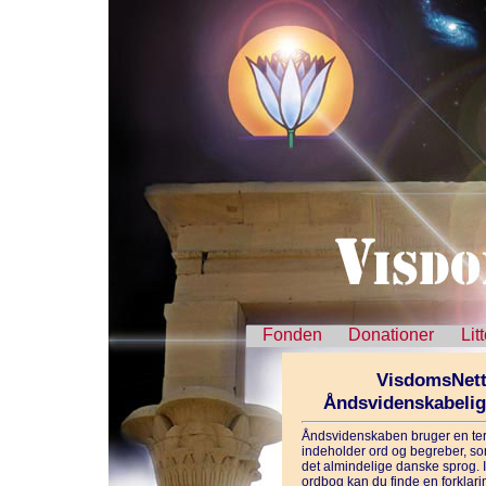
Fonden
Donationer
Lit
VisdomsNett
Åndsvidenskabeli
Åndsvidenskaben bruger en ter
indeholder ord og begreber, som
det almindelige danske sprog. 
ordbog kan du finde en forklarin