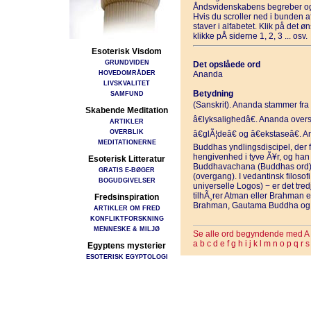
Åndsvidenskabens begreber og
Hvis du scroller ned i bunden 
staver i alfabetet. Klik på det 
klikke pÅ siderne 1, 2, 3 ... osv.
Esoterisk Visdom
GRUNDVIDEN
Det opslåede ord
HOVEDOMRÅDER
Ananda
LIVSKVALITET
Betydning
SAMFUND
(Sanskrit). Ananda stammer fra 
Skabende Meditation
â€lyksalighedâ€. Ananda oversÃ
ARTIKLER
OVERBLIK
â€glÃ¦deâ€ og â€ekstaseâ€
MEDITATIONERNE
Buddhas yndlingsdiscipel, der fu
hengivenhed i tyve Ã¥r, og han f
Esoterisk Litteratur
Buddhavachana (Buddhas ord) 
GRATIS E-BØGER
(overgang). I vedantinsk filosof
BOGUDGIVELSER
universelle Logos) − er det tre
tilhÃ¸rer Atman eller Brahman 
Fredsinspiration
Brahman, Gautama Buddha og 
ARTIKLER OM FRED
KONFLIKTFORSKNING
MENNESKE & MILJØ
Se alle ord begyndende med A
a
b
c
d
e
f
g
h
i
j
k
l
m
n
o
p
q
r
s
Egyptens mysterier
ESOTERISK EGYPTOLOGI