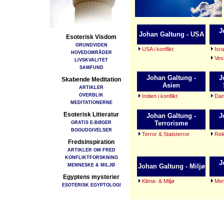
J
Johan Galtung - USA
Esoterisk Visdom
GRUNDVIDEN
USA i konflikt
Isr
HOVEDOMRÅDER
Ves
LIVSKVALITET
SAMFUND
Johan Galtung -
J
Skabende Meditation
Asien
ARTIKLER
OVERBLIK
Indien i konflikt
Dan
MEDITATIONERNE
Esoterisk Litteratur
Johan Galtung -
J
GRATIS E-BØGER
Terrorisme
BOGUDGIVELSER
Terror & Statsterror
Reli
Fredsinspiration
ARTIKLER OM FRED
KONFLIKTFORSKNING
J
MENNESKE & MILJØ
Johan Galtung - Miljø
Egyptens mysterier
Klima- & Miljø
Men
ESOTERISK EGYPTOLOGI