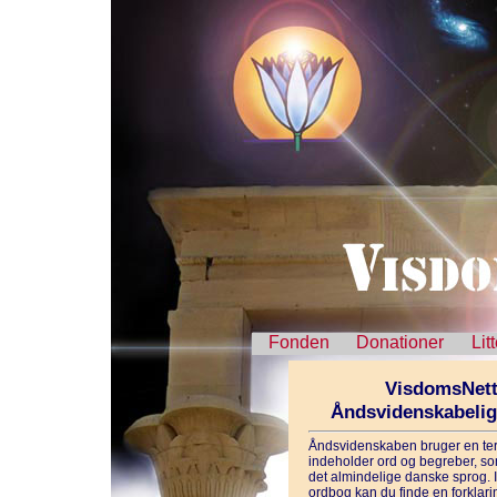
Fonden
Donationer
Lit
VisdomsNett
Åndsvidenskabeli
Åndsvidenskaben bruger en ter
indeholder ord og begreber, som
det almindelige danske sprog. 
ordbog kan du finde en forklarin