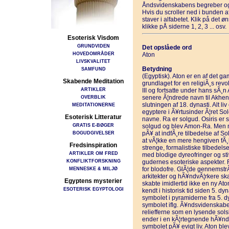
Åndsvidenskabens begreber og
Hvis du scroller ned i bunden 
staver i alfabetet. Klik på det 
klikke pÅ siderne 1, 2, 3 ... osv.
Esoterisk Visdom
GRUNDVIDEN
Det opslåede ord
HOVEDOMRÅDER
Aton
LIVSKVALITET
Betydning
SAMFUND
(Egyptisk). Aton er en af det g
Skabende Meditation
grundlaget for en religiÃ¸s rev
ARTIKLER
III og fortsatte under hans sÃ¸
OVERBLIK
senere Ã¦ndrede navn til Akhen
slutningen af 18. dynasti. Alt li
MEDITATIONERNE
egyptere i Ã¥rtusinder Ã¦ret Sol
Esoterisk Litteratur
navne. Ra er solgud. Osiris er s
GRATIS E-BØGER
solgud og blev Amon-Ra. Men m
BOGUDGIVELSER
pÃ¥ at indfÃ¸re tilbedelse af So
at vÃ¦kke en mere hengiven fÃ¸le
Fredsinspiration
strenge, formalistiske tilbedelse
ARTIKLER OM FRED
med blodige dyreofringer og st
KONFLIKTFORSKNING
gudernes esoteriske aspekter. 
MENNESKE & MILJØ
for blodofre. GlÃ¦de gennems
arkitekter og hÃ¥ndvÃ¦rkere sk
Egyptens mysterier
skabte imidlertid ikke en ny Aton
ESOTERISK EGYPTOLOGI
kendt i historisk tid siden 5. d
symbolet i pyramiderne fra 5. d
symbolet iflg. Ã¥ndsvidenskaben 
reliefferne som en lysende sols
ender i en kÃ¦rtegnende hÃ¥nd.
symbolet pÃ¥ evigt liv. Aton bl