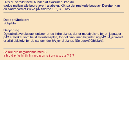
Hvis du scroller ned i bunden af skærmen, kan du
vælge mellem alle bog-staver i alfabetet. Klik på det ønskede bogstav. Derefter kan
du bladre ved at klikke pÅ siderne 1, 2, 3 ... osv.
Det opslåede ord
Subjektiv
Betydning
De subjektive eksistensplaner er de indre planer, der er metafysiske for en iagttager
pÃ¥ et hvilket som helst eksistensplan, for det plan, man befinder sig pÃ¥ i Ã¸jeblikket,
er altid objektivt for de sanser, der hÃ¸rer til planet. (Se ogsÃ¥ Objektiv).
Se alle ord begyndende med S
a
b
c
d
e
f
g
h
i
j
k
l
m
n
o
p
q
r
s
t
u
v
w
x
y
z
?
?
?