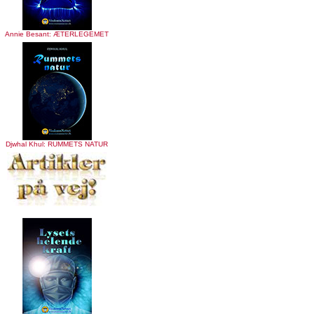
Annie Besant: ÆTERLEGEMET
Djwhal Khul: RUMMETS NATUR