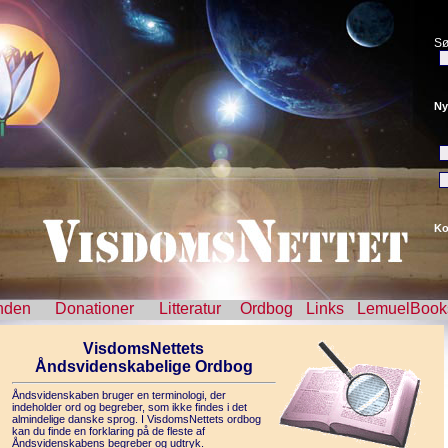
Sø
Ny
Ko
nden
Donationer
Litteratur
Ordbog
Links
LemuelBook
VisdomsNettets
Åndsvidenskabelige Ordbog
Åndsvidenskaben bruger en terminologi, der
indeholder ord og begreber, som ikke findes i det
almindelige danske sprog. I VisdomsNettets ordbog
kan du finde en forklaring på de fleste af
Åndsvidenskabens begreber og udtryk.