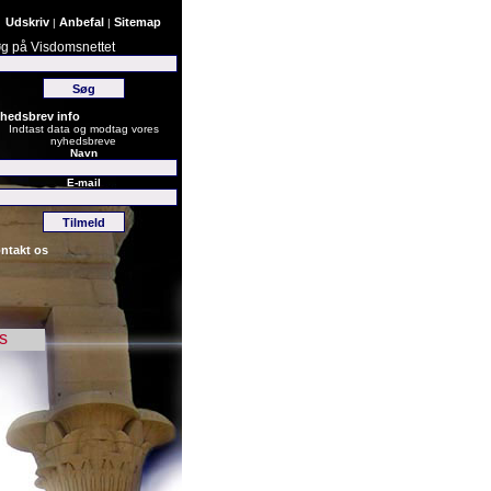
Udskriv
Anbefal
Sitemap
|
|
g på Visdomsnettet
hedsbrev info
Indtast data og modtag vores
nyhedsbreve
Navn
E-mail
ntakt os
s