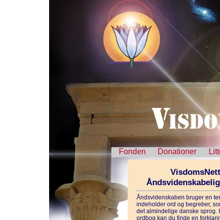
Fonden
Donationer
Lit
VisdomsNett
Åndsvidenskabeli
Åndsvidenskaben bruger en ter
indeholder ord og begreber, som
det almindelige danske sprog. 
ordbog kan du finde en forklarin