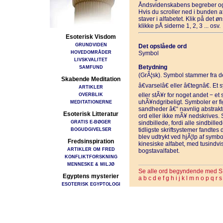
Åndsvidenskabens begreber og
Hvis du scroller ned i bunden 
staver i alfabetet. Klik på det 
klikke pÅ siderne 1, 2, 3 ... osv.
Esoterisk Visdom
GRUNDVIDEN
Det opslåede ord
HOVEDOMRÅDER
Symbol
LIVSKVALITET
Betydning
SAMFUND
(GrÃ¦sk). Symbol stammer fra de
Skabende Meditation
â€varselâ€ eller â€tegnâ€. Et
ARTIKLER
OVERBLIK
eller stÃ¥r for noget andet − et s
uhÃ¥ndgribeligt. Symboler er figu
MEDITATIONERNE
sandheder â€“ navnlig abstrakte
Esoterisk Litteratur
ord eller ikke mÃ¥ nedskrives.
GRATIS E-BØGER
sindbillede, fordi alle sindbill
BOGUDGIVELSER
tidligste skriftsystemer fandtes 
blev udtrykt ved hjÃ¦lp af symbol
Fredsinspiration
kinesiske alfabet, med tusindvis 
ARTIKLER OM FRED
bogstavalfabet.
KONFLIKTFORSKNING
MENNESKE & MILJØ
Se alle ord begyndende med S
Egyptens mysterier
a
b
c
d
e
f
g
h
i
j
k
l
m
n
o
p
q
r
s
ESOTERISK EGYPTOLOGI