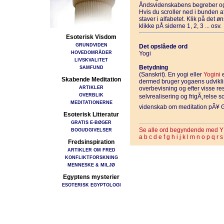
Åndsvidenskabens begreber og
Hvis du scroller ned i bunden 
staver i alfabetet. Klik på det 
klikke pÅ siderne 1, 2, 3 ... osv.
Esoterisk Visdom
GRUNDVIDEN
Det opslåede ord
HOVEDOMRÅDER
Yogi
LIVSKVALITET
Betydning
SAMFUND
(Sanskrit). En yogi eller
Yogini
e
Skabende Meditation
dermed bruger yogaens udvikl
ARTIKLER
overbevisning og efter visse re
OVERBLIK
selvrealisering og frigÃ¸relse
MEDITATIONERNE
videnskab om meditation pÃ¥ G
Esoterisk Litteratur
GRATIS E-BØGER
Se alle ord begyndende med Y
BOGUDGIVELSER
a
b
c
d
e
f
g
h
i
j
k
l
m
n
o
p
q
r
s
Fredsinspiration
ARTIKLER OM FRED
KONFLIKTFORSKNING
MENNESKE & MILJØ
Egyptens mysterier
ESOTERISK EGYPTOLOGI