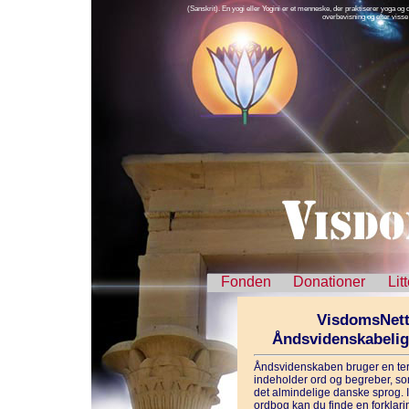
(Sanskrit). En yogi eller Yogini er et menneske, der praktiserer yoga
overbevisning og efter visse
Fonden
Donationer
Lit
VisdomsNett
Åndsvidenskabeli
Åndsvidenskaben bruger en ter
indeholder ord og begreber, som
det almindelige danske sprog. 
ordbog kan du finde en forklarin