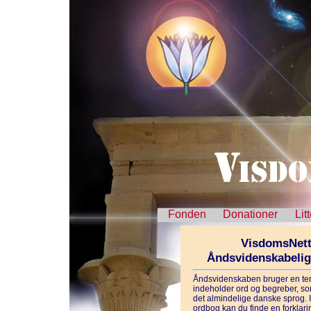
Fonden
Donationer
Lit
VisdomsNett
Åndsvidenskabeli
Åndsvidenskaben bruger en ter
indeholder ord og begreber, som
det almindelige danske sprog. 
ordbog kan du finde en forklarin