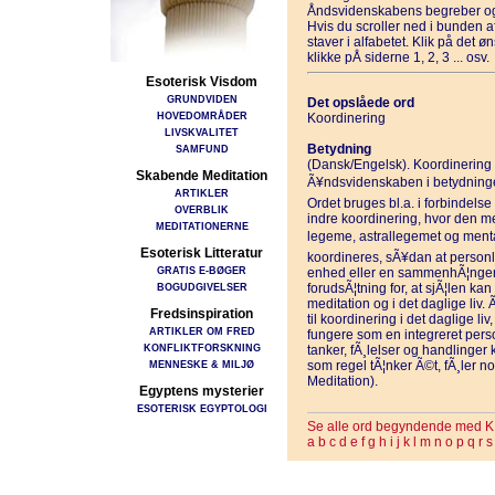
Åndsvidenskabens begreber og
Hvis du scroller ned i bunden 
staver i alfabetet. Klik på det 
klikke pÅ siderne 1, 2, 3 ... osv.
Esoterisk Visdom
GRUNDVIDEN
Det opslåede ord
HOVEDOMRÅDER
Koordinering
LIVSKVALITET
Betydning
SAMFUND
(Dansk/Engelsk). Koordinering e
Skabende Meditation
Ã¥ndsvidenskaben i betydningen 
ARTIKLER
Ordet bruges bl.a. i forbindels
OVERBLIK
indre koordinering, hvor den med
MEDITATIONERNE
legeme, astrallegemet og mentall
Esoterisk Litteratur
koordineres, sÃ¥dan at person
GRATIS E-BØGER
enhed eller en sammenhÃ¦ngen
BOGUDGIVELSER
forudsÃ¦tning for, at sjÃ¦len k
meditation og i det daglige li
Fredsinspiration
til koordinering i det daglige li
ARTIKLER OM FRED
fungere som en integreret pers
KONFLIKTFORSKNING
tanker, fÃ¸lelser og handling
MENNESKE & MILJØ
som regel tÃ¦nker Ã©t, fÃ¸ler n
Meditation).
Egyptens mysterier
ESOTERISK EGYPTOLOGI
Se alle ord begyndende med K
a
b
c
d
e
f
g
h
i
j
k
l
m
n
o
p
q
r
s