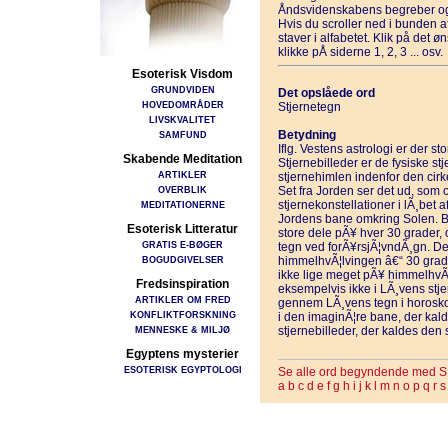
Åndsvidenskabens begreber og
Hvis du scroller ned i bunden 
staver i alfabetet. Klik på det 
klikke pÅ siderne 1, 2, 3 ... osv.
Esoterisk Visdom
GRUNDVIDEN
Det opslåede ord
HOVEDOMRÅDER
Stjernetegn
LIVSKVALITET
Betydning
SAMFUND
Iflg. Vestens astrologi er der st
Skabende Meditation
Stjernebilleder er de fysiske s
ARTIKLER
stjernehimlen indenfor den cir
OVERBLIK
Set fra Jorden ser det ud, som 
stjernekonstellationer i lÃ¸bet 
MEDITATIONERNE
Jordens bane omkring Solen. Ban
Esoterisk Litteratur
store dele pÃ¥ hver 30 grader
GRATIS E-BØGER
tegn ved forÃ¥rsjÃ¦vndÃ¸gn. De
BOGUDGIVELSER
himmelhvÃ¦lvingen â€“ 30 grader
ikke lige meget pÃ¥ himmelhvÃ¦
Fredsinspiration
eksempelvis ikke i LÃ¸vens stje
ARTIKLER OM FRED
gennem LÃ¸vens tegn i horosko
KONFLIKTFORSKNING
i den imaginÃ¦re bane, der kald
MENNESKE & MILJØ
stjernebilleder, der kaldes den 
Egyptens mysterier
ESOTERISK EGYPTOLOGI
Se alle ord begyndende med S
a
b
c
d
e
f
g
h
i
j
k
l
m
n
o
p
q
r
s