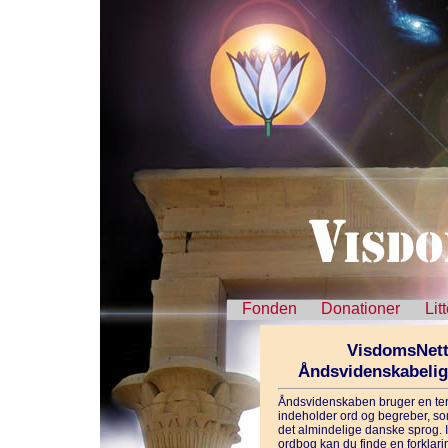
Fonden
Donationer
Lit
VisdomsNett
Åndsvidenskabeli
Åndsvidenskaben bruger en ter
indeholder ord og begreber, som
det almindelige danske sprog. 
ordbog kan du finde en forklarin