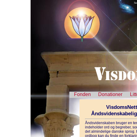
Se
Fonden
Donationer
Lit
VisdomsNett
Åndsvidenskabeli
Åndsvidenskaben bruger en ter
indeholder ord og begreber, som
det almindelige danske sprog. 
ordbog kan du finde en forklarin