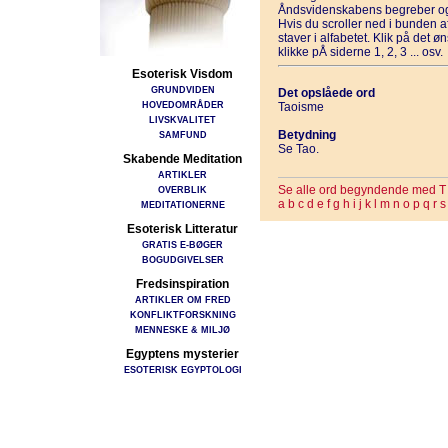
Åndsvidenskabens begreber og
Hvis du scroller ned i bunden 
staver i alfabetet. Klik på det 
klikke pÅ siderne 1, 2, 3 ... osv.
Esoterisk Visdom
GRUNDVIDEN
Det opslåede ord
HOVEDOMRÅDER
Taoisme
LIVSKVALITET
Betydning
SAMFUND
Se Tao.
Skabende Meditation
ARTIKLER
Se alle ord begyndende med T
OVERBLIK
a
b
c
d
e
f
g
h
i
j
k
l
m
n
o
p
q
r
s
MEDITATIONERNE
Esoterisk Litteratur
GRATIS E-BØGER
BOGUDGIVELSER
Fredsinspiration
ARTIKLER OM FRED
KONFLIKTFORSKNING
MENNESKE & MILJØ
Egyptens mysterier
ESOTERISK EGYPTOLOGI