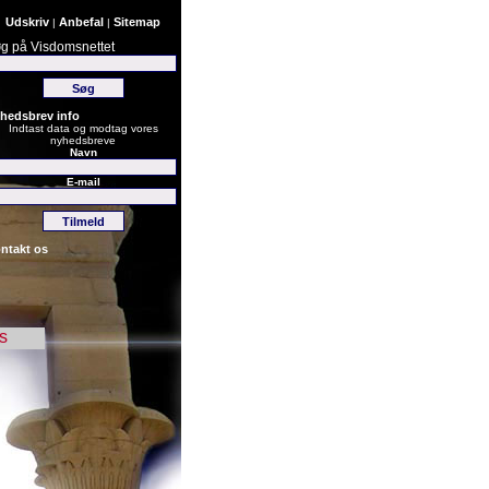
Udskriv
Anbefal
Sitemap
|
|
g på Visdomsnettet
hedsbrev info
Indtast data og modtag vores
nyhedsbreve
Navn
E-mail
ntakt os
s