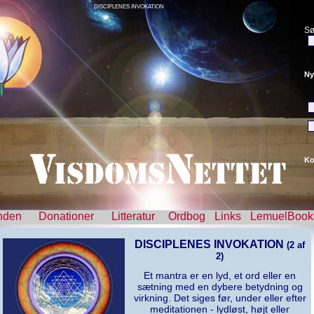
DISCIPLENES INVOKATION
Sø
Ny
Ko
nden
Donationer
Litteratur
Ordbog
Links
LemuelBook
DISCIPLENES INVOKATION
(2 af
2)
Et mantra er en lyd, et ord eller en
sætning med en dybere betydning og
virkning. Det siges før, under eller efter
meditationen - lydløst, højt eller