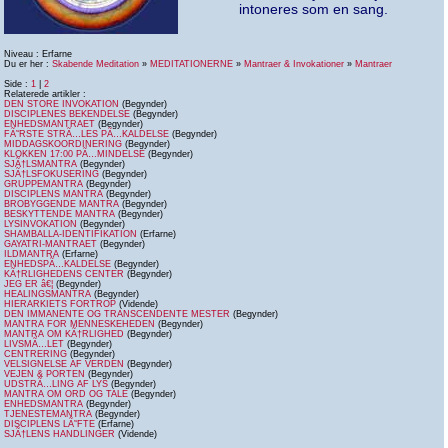
intoneres som en sang.
Niveau : Erfarne
Du er her :
Skabende Meditation
»
MEDITATIONERNE
»
Mantraer & Invokationer
»
Mantraer
Side :
1
|
2
Relaterede artikler :
DEN STORE INVOKATION
(Begynder)
DISCIPLENES BEKENDELSE
(Begynder)
ENHEDSMANTRAET
(Begynder)
FÃ˜RSTE STRÃ…LES PÃ…KALDELSE
(Begynder)
MIDDAGSKOORDINERING
(Begynder)
KLOKKEN 17:00 PÃ…MINDELSE
(Begynder)
SJÃ†LSMANTRA
(Begynder)
SJÃ†LSFOKUSERING
(Begynder)
GRUPPEMANTRA
(Begynder)
DISCIPLENS MANTRA
(Begynder)
BROBYGGENDE MANTRA
(Begynder)
BESKYTTENDE MANTRA
(Begynder)
LYSINVOKATION
(Begynder)
SHAMBALLA-IDENTIFIKATION
(Erfarne)
GAYATRI-MANTRAET
(Begynder)
ILDMANTRA
(Erfarne)
ENHEDSPÃ…KALDELSE
(Begynder)
KÃ†RLIGHEDENS CENTER
(Begynder)
JEG ER â€¦
(Begynder)
HEALINGSMANTRA
(Begynder)
HIERARKIETS FORTROP
(Vidende)
DEN IMMANENTE OG TRANSCENDENTE MESTER
(Begynder)
MANTRA FOR MENNESKEHEDEN
(Begynder)
MANTRA OM KÃ†RLIGHED
(Begynder)
LIVSMÃ…LET
(Begynder)
CENTRERING
(Begynder)
VELSIGNELSE AF VERDEN
(Begynder)
VEJEN & PORTEN
(Begynder)
UDSTRÃ…LING AF LYS
(Begynder)
MANTRA OM ORD OG TALE
(Begynder)
ENHEDSMANTRA
(Begynder)
TJENESTEMANTRA
(Begynder)
DISCIPLENS LÃ˜FTE
(Erfarne)
SJÃ†LENS HANDLINGER
(Vidende)