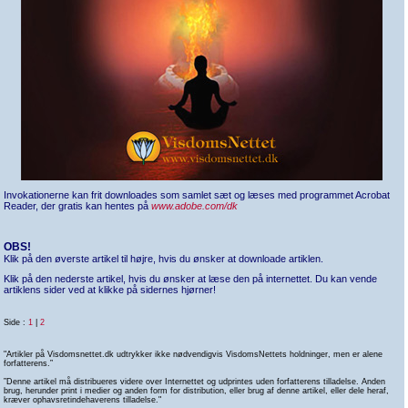
Invokationerne kan frit downloades som samlet sæt og læses med programmet Acrobat
Reader, der gratis kan hentes på
www.adobe.com/dk
OBS!
Klik på den øverste artikel til højre, hvis du ønsker at downloade artiklen.
Klik på den nederste artikel, hvis du ønsker at læse den på internettet. Du kan vende
artiklens sider ved at klikke på sidernes hjørner!
Side :
1
|
2
"Artikler på Visdomsnettet.dk udtrykker ikke nødvendigvis VisdomsNettets holdninger, men er alene
forfatterens.”
”Denne artikel må distribueres videre over Internettet og udprintes uden forfatterens tilladelse. Anden
brug, herunder print i medier og anden form for distribution, eller brug af denne artikel, eller dele heraf,
kræver ophavsretindehaverens tilladelse."