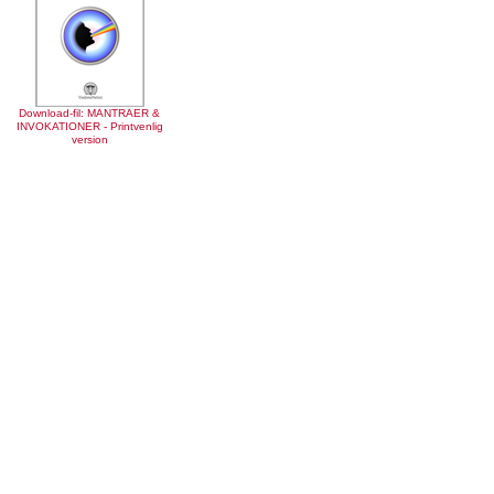
Download-fil: MANTRAER &
INVOKATIONER - Printvenlig
version