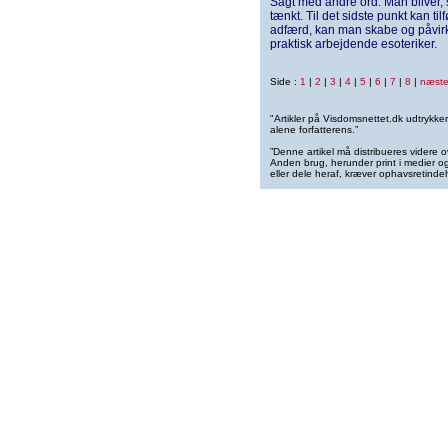
Sagt med andre ord: Man bliver
tænkt. Til det sidste punkt kan ti
adfærd, kan man skabe og påvirk
praktisk arbejdende esoteriker.
Side :
1
|
2
|
3
|
4
|
5
|
6
|
7
|
8
|
næst
"Artikler på Visdomsnettet.dk udtrykk
alene forfatterens.”
”Denne artikel må distribueres videre o
Anden brug, herunder print i medier og 
eller dele heraf, kræver ophavsretindeh