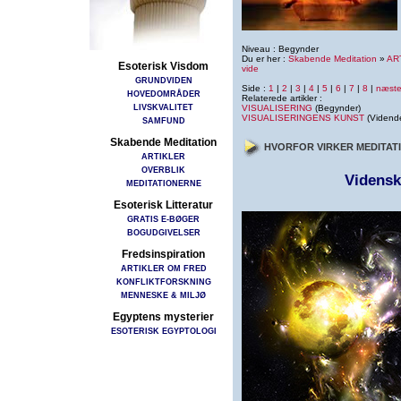
Niveau : Begynder
Du er her :
Skabende Meditation
»
AR
Esoterisk Visdom
vide
GRUNDVIDEN
Side :
1
|
2
|
3
|
4
|
5
|
6
|
7
|
8
|
næst
HOVEDOMRÅDER
Relaterede artikler :
LIVSKVALITET
VISUALISERING
(Begynder)
VISUALISERINGENS KUNST
(Vidend
SAMFUND
Skabende Meditation
HVORFOR VIRKER MEDITAT
ARTIKLER
OVERBLIK
Vidensk
MEDITATIONERNE
Esoterisk Litteratur
GRATIS E-BØGER
BOGUDGIVELSER
Fredsinspiration
ARTIKLER OM FRED
KONFLIKTFORSKNING
MENNESKE & MILJØ
Egyptens mysterier
ESOTERISK EGYPTOLOGI