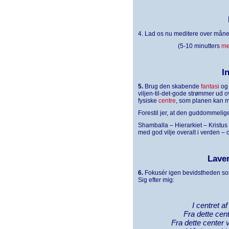
4. Lad os nu meditere over mån
(5-10 minutters
me
I
5.
Brug den skabende
fantasi
og 
viljen-til-det-gode strømmer ud o
fysiske
centre
, som planen kan m
Forestil jer, at den guddommeli
Shamballa – Hierarkiet – Kristu
med god vilje overalt i verden – 
Lave
6.
Fokusér igen bevidstheden som
Sig efter mig:
I centret a
Fra dette cent
Fra dette center 