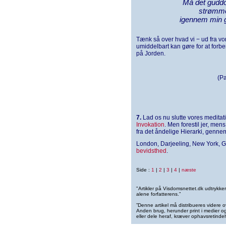
Må det guddo
strømme
igennem min g
Tænk så over hvad vi − ud fra vor
umiddelbart kan gøre for at forb
på Jorden.
(Pa
7.
Lad os nu slutte vores medita
Invokation
. Men forestil jer, mens
fra det åndelige Hierarki, genne
London, Darjeeling, New York, 
bevidsthed
.
Side :
1
|
2
|
3
|
4
|
næste
"Artikler på Visdomsnettet.dk udtrykk
alene forfatterens.”
”Denne artikel må distribueres videre o
Anden brug, herunder print i medier og 
eller dele heraf, kræver ophavsretindeh