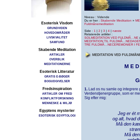
Niveau : Vidende
Du er her :
Skabende Meditation
»
ME
Esoterisk Visdom
Fuldmånemeditation
GRUNDVIDEN
Side :
1
|
2
|
3
|
4
|
næste
HOVEDOMRÅDER
Relaterede artikler :
LIVSKVALITET
SOLMEDITATION VED FULDMÃ…NE
MEDITATION TIL FULDMÃ…NEDAGE
SAMFUND
TRE FULDMÃ…NECEREMONIER I F
Skabende Meditation
ARTIKLER
MEDITATION VED FULDMÅN
OVERBLIK
MEDITATIONERNE
M E D 
Esoterisk Litteratur
GRATIS E-BØGER
G
BOGUDGIVELSER
Fredsinspiration
1.
Lad os nu samle og integrere g
Verdenstjenergruppe, som er me
ARTIKLER OM FRED
Sig efter mig:
KONFLIKTFORSKNING
MENNESKE & MILJØ
Egyptens mysterier
Jeg er ét 
ESOTERISK EGYPTOLOGI
og alt, hvad d
Må den kærl
strøm
Må den 
opløft