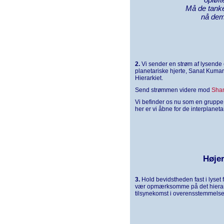
Må de tanke
nå dem
2.
Vi sender en strøm af lysende
planetariske hjerte, Sanat Kuma
Hierarkiet.
Send strømmen videre mod
Sha
Vi befinder os nu som en gruppe i
her er vi åbne for de interplanetar
Høje
3.
Hold bevidstheden fast i lyset f
vær opmærksomme på det hierark
tilsynekomst i overensstemmels