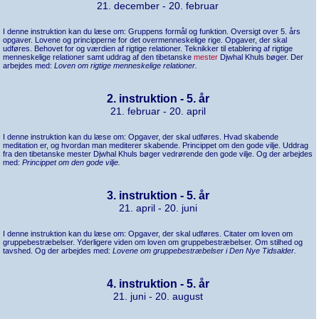
21. december - 20. februar
I denne instruktion kan du læse om: Gruppens formål og funktion. Oversigt over 5. års
opgaver. Lovene og principperne for det overmenneskelige rige. Opgaver, der skal
udføres. Behovet for og værdien af rigtige relationer. Teknikker til etablering af rigtige
menneskelige relationer samt uddrag af den tibetanske
mester
Djwhal Khuls bøger. Der
arbejdes med:
Loven om rigtige menneskelige relationer.
2. instruktion - 5. år
21. februar - 20. april
I denne instruktion kan du læse om: Opgaver, der skal udføres. Hvad skabende
meditation er, og hvordan man mediterer skabende. Princippet om den gode vilje. Uddrag
fra den tibetanske mester Djwhal Khuls bøger vedrørende den gode vilje. Og der arbejdes
med:
Princippet om den gode vilje.
3. instruktion - 5. år
21. april - 20. juni
I denne instruktion kan du læse om: Opgaver, der skal udføres. Citater om loven om
gruppebestræbelser. Yderligere viden om loven om gruppebestræbelser. Om stilhed og
tavshed. Og der arbejdes med:
Lovene om gruppebestræbelser i Den Nye Tidsalder.
4. instruktion - 5. år
21. juni - 20. august