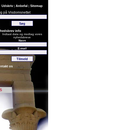
Udskriv
Anbefal
Sitemap
|
|
g på Visdomsnettet
hedsbrev info
Indtast data og modtag vores
nyhedsbreve
Navn
E-mail
ntakt os
s