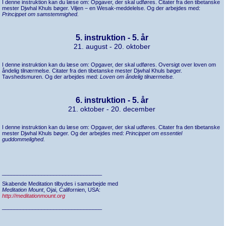
I denne instruktion kan du læse om: Opgaver, der skal udføres. Citater fra den tibetanske
mester Djwhal Khuls bøger. Viljen − en Wesak-meddelelse. Og der arbejdes med:
Princippet om samstemmighed.
5. instruktion - 5. år
21. august - 20. oktober
I denne instruktion kan du læse om: Opgaver, der skal udføres. Oversigt over loven om
åndelig tilnærmelse. Citater fra den tibetanske mester Djwhal Khuls bøger.
Tavshedsmuren. Og der arbejdes med:
Loven om åndelig tilnærmelse.
6. instruktion - 5. år
21. oktober - 20. december
I denne instruktion kan du læse om: Opgaver, der skal udføres. Citater fra den tibetanske
mester Djwhal Khuls bøger. Og der arbejdes med:
Princippet om essentiel
guddommelighed.
_________________________________
Skabende Meditation tilbydes i samarbejde med
Meditation Mount
, Ojai, Californien, USA:
http://meditationmount.org
_________________________________