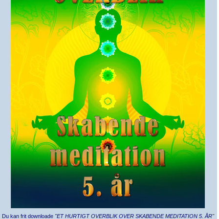
Du kan frit downloade
"ET HURTIGT OVERBLIK OVER SKABENDE MEDITATION 5. ÅR"