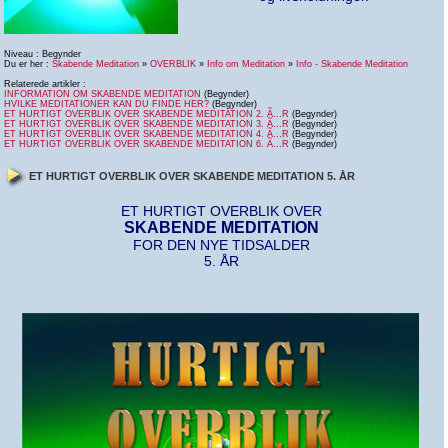
Niveau : Begynder
Du er her :
Skabende Meditation
»
OVERBLIK
»
Info om Meditation
»
Info - Skabende Meditation
Relaterede artikler :
INFORMATION OM SKABENDE MEDITATION
(Begynder)
HVILKE MEDITATIONER KAN DU FINDE HER?
(Begynder)
ET HURTIGT OVERBLIK OVER SKABENDE MEDITATION 2. Ã…R
(Begynder)
ET HURTIGT OVERBLIK OVER SKABENDE MEDITATION 3. Ã…R
(Begynder)
ET HURTIGT OVERBLIK OVER SKABENDE MEDITATION 4. Ã…R
(Begynder)
ET HURTIGT OVERBLIK OVER SKABENDE MEDITATION 6. Ã…R
(Begynder)
ET HURTIGT OVERBLIK OVER SKABENDE MEDITATION 5. ÅR
ET HURTIGT OVERBLIK OVER
SKABENDE MEDITATION
FOR DEN NYE TIDSALDER
5. ÅR