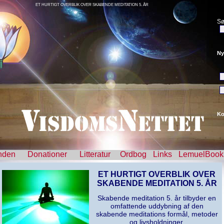
ET HURTIGT OVERBLIK OVER SKABENDE MEDITATION 5. ÅR
Sø
Ny
Ko
nden
Donationer
Litteratur
Ordbog
Links
LemuelBook
ET HURTIGT OVERBLIK OVER
SKABENDE MEDITATION 5. ÅR
Skabende meditation 5. år tilbyder en
omfattende uddybning af den
skabende meditations formål, metoder
og livsholdninger.