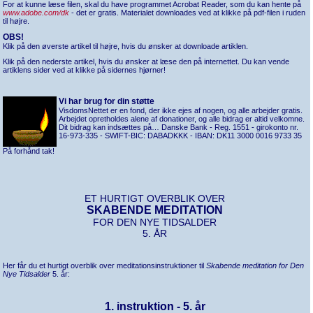
For at kunne læse filen, skal du have programmet Acrobat Reader, som du kan hente på
www.adobe.com/dk
- det er gratis. Materialet downloades ved at klikke på pdf-filen i ruden
til højre.
OBS!
Klik på den øverste artikel til højre, hvis du ønsker at downloade artiklen.
Klik på den nederste artikel, hvis du ønsker at læse den på internettet. Du kan vende
artiklens sider ved at klikke på sidernes hjørner!
Vi har brug for din støtte
VisdomsNettet er en fond, der ikke ejes af nogen, og alle arbejder gratis.
Arbejdet opretholdes alene af donationer, og alle bidrag er altid velkomne.
Dit bidrag kan indsættes på… Danske Bank - Reg. 1551 - girokonto nr.
16-973-335 - SWIFT-BIC: DABADKKK - IBAN: DK11 3000 0016 9733 35
På forhånd tak!
ET HURTIGT OVERBLIK OVER
SKABENDE MEDITATION
FOR DEN NYE TIDSALDER
5. ÅR
Her får du et hurtigt overblik over meditationsinstruktioner til
Skabende meditation for Den
Nye Tidsalder
5. år:
1. instruktion - 5. år