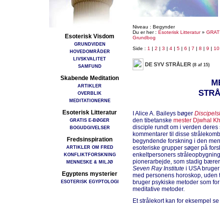
Niveau : Begynder
Du er her :
Esoterisk Litteratur
»
GRAT
Esoterisk Visdom
Grundbog
GRUNDVIDEN
Side :
1
|
2
|
3
|
4
|
5
|
6
|
7
|
8
|
9
|
10
HOVEDOMRÅDER
LIVSKVALITET
DE SYV STRÅLER
(8 af 15)
SAMFUND
Skabende Meditation
M
ARTIKLER
STR
OVERBLIK
MEDITATIONERNE
Esoterisk Litteratur
I Alice A. Baileys bøger
Discipel
den tibetanske
mester
Djwhal Kh
GRATIS E-BØGER
disciple rundt om i verden deres
BOGUDGIVELSER
kommentarer til disse strålekombi
Fredsinspiration
begyndende forskning i den men
ARTIKLER OM FRED
esoteriske grupper søger på forsk
enkeltpersoners stråleopbygning.
KONFLIKTFORSKNING
pionerarbejde, som stadig bærer
MENNESKE & MILJØ
Seven Ray Institute
i USA bruger
Egyptens mysterier
med personens horoskop, uden tvi
ESOTERISK EGYPTOLOGI
bruger psykiske metoder som for
meditative metoder.
Et strålekort kan for eksempel se