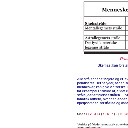
Skema
Skemaet kan forstørr
Alle stråler har et højere og et la
polariseret. Det betyder, at den s
mennesker, kan give vidt forskelli
for eksempel i tilfælde af, at de
stråle, der er følelsesstrålen − i
fanatisk adfærd, hvor den anden,
hjælpsomhed, forståelse og æde
Side :
1
|
2
|
3
|
4
|
5
|
6
|
7
|
8
|
9
|
10
"Artikler på Visdomsnettet.dk udtrykk
alene forfatterens.”