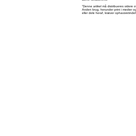
”Denne artikel må distribueres videre o
Anden brug, herunder print i medier og 
eller dele heraf, kræver ophavsretindeh