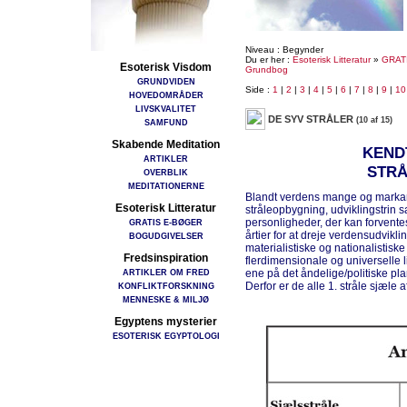
Niveau : Begynder
Du er her :
Esoterisk Litteratur
»
GRAT
Esoterisk Visdom
Grundbog
GRUNDVIDEN
Side :
1
|
2
|
3
|
4
|
5
|
6
|
7
|
8
|
9
|
10
HOVEDOMRÅDER
LIVSKVALITET
DE SYV STRÅLER
(10 af 15)
SAMFUND
Skabende Meditation
KEND
ARTIKLER
STR
OVERBLIK
MEDITATIONERNE
Blandt verdens mange og markante
Esoterisk Litteratur
stråleopbygning, udviklingstrin s
personligheder, der kan forvent
GRATIS E-BØGER
årtier for at dreje verdensudvik
BOGUDGIVELSER
materialistiske og nationalistiske
Fredsinspiration
flerdimensionale og universelle l
ARTIKLER OM FRED
ene på det åndelige/politiske pl
Derfor er de alle 1. stråle sjæl
KONFLIKTFORSKNING
MENNESKE & MILJØ
Egyptens mysterier
ESOTERISK EGYPTOLOGI