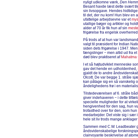
nyligt udkomne værk,
Den Hemm
Besant havde læst dette svært ti
sin livsopgave. Hendes hidtidig
til det, der nu kom! Hun blev en
ufattelige arbejdsevne var et
mys
utallige bøger og artikler og hold
alder af 70 år fik hun af sin
meste
frigørelse fra engelsk overherr
På trods af at hun var landsman
valgt til præsident for Indian Nat
siden dets frigørelse i 1947. Me
fængslinger − men altid ud fra et i
død blev praktiseret af
Mahatma
I et så højtudviklet menneske so
gav det hende en udholdenhed,
gjaldt de to andre åndsvidenskab
Olcott. De var begge 1. stråle sj
kan påtage sig en så vanskelig 
åndelighedens frø i en material
Tilstedeværelsen af 6. stråle bå
giver indehaveren − i dette tilfæ
specielle muligheder for at virke
hengivenhed for den sag, hun vu
trofasthed over for den, som hu
medarbejder. Det viste sig i sær 
hele sit liv trods mange anklage
Sammen med C.W. Leadbeater ge
åndsvidenskabelige forskningspr
clairvoyante beskrivelse af ato