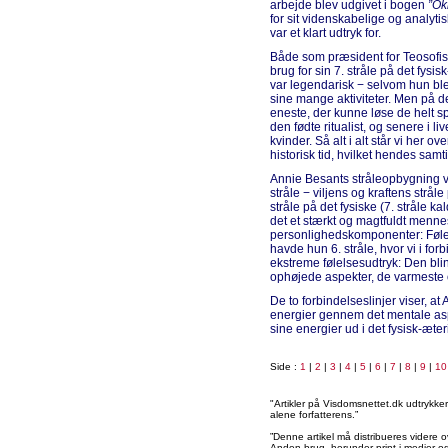
arbejde blev udgivet i bogen
”Ok
for sit videnskabelige og analyti
var et klart udtryk for.
Både som præsident for Teosofisk
brug for sin 7. stråle på det fysi
var legendarisk − selvom hun ble
sine mange aktiviteter. Men på d
eneste, der kunne løse de helt s
den fødte ritualist, og senere i l
kvinder. Så alt i alt står vi her ov
historisk tid, hvilket hendes samti
Annie Besants stråleopbygning 
stråle − viljens og kraftens strål
stråle på det fysiske (7. stråle ka
det et stærkt og magtfuldt menne
personlighedskomponenter: Føle
havde hun 6. stråle, hvor vi i for
ekstreme følelsesudtryk: Den bli
ophøjede aspekter, de varmeste 
De to forbindelseslinjer viser, a
energier gennem det mentale as
sine energier ud i det fysisk-æter
Side :
1
|
2
|
3
|
4
|
5
|
6
|
7
|
8
|
9
|
10
"Artikler på Visdomsnettet.dk udtrykk
alene forfatterens.”
”Denne artikel må distribueres videre o
Anden brug, herunder print i medier og 