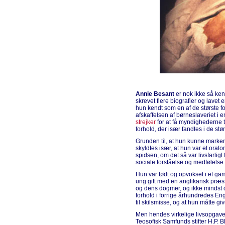
Annie Besant
er nok ikke så ken
skrevet flere biografier og lavet 
hun kendt som en af de største f
afskaffelsen af børneslaveriet i 
strejker
for at få myndighederne t
forhold, der især fandtes i de stø
Grunden til, at hun kunne marke
skyldtes især, at hun var et orato
spidsen, om det så var livsfarligt
sociale forståelse og medfølelse
Hun var født og opvokset i et gam
ung gift med en anglikansk præst
og dens dogmer, og ikke mindst d
forhold i forrige århundredes Engl
til skilsmisse, og at hun måtte gi
Men hendes virkelige livsopgave 
Teosofisk Samfunds stifter H.P. 