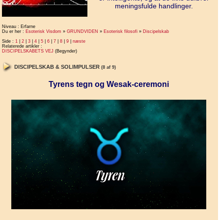
meningsfulde handlinger.
Niveau : Erfarne
Du er her :
Esoterisk Visdom
»
GRUNDVIDEN
»
Esoterisk filosofi
»
Discipelskab
Side :
1
|
2
|
3
|
4
|
5
|
6
|
7
|
8
|
9
|
næste
Relaterede artikler :
DISCIPELSKABETS VEJ
(Begynder)
DISCIPELSKAB & SOLIMPULSER
(8 af 9)
Tyrens tegn og Wesak-ceremoni