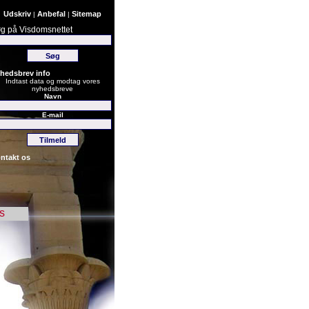
Udskriv
Anbefal
Sitemap
|
|
g på Visdomsnettet
hedsbrev info
Indtast data og modtag vores
nyhedsbreve
Navn
E-mail
ntakt os
s