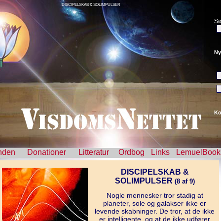
DISCIPELSKAB & SOLIMPULSER
Sø
Ny
Ko
nden
Donationer
Litteratur
Ordbog
Links
LemuelBook
DISCIPELSKAB &
SOLIMPULSER
(8 af 9)
Nogle mennesker tror stadig at
planeter, sole og galakser ikke er
levende skabninger. De tror, at de ikke
er intelligente, og at de ikke udfører