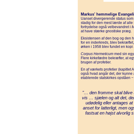
Markus' hemmelige Evangel
Uanset divergerende status som 
stadig for den mest lærde af alle 
fortrydelse også velbevandret i
M
at have stærke gnostiske præg.
Eksistensen af den bog og den
for en inderkreds, blev bekræftet
ørken i 1958 blev fundet en kopi
Corpus Hermeticum
med sin egyp
Flere kirkefædre bekræfter, at eg
brugen af profetier.
En af værkets profetier (kapitlet
også hvad angår det, der kunne 
etablerede statskirkes opståen − 
"… den fromme skal blive a
vis … sjælen og alt det, der
udødelig eller antages at
anset for latterligt, men o
fastsat en højst alvorlig s