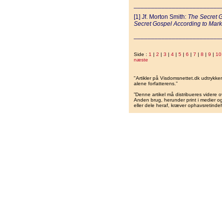
_________________________
[1] Jf. Morton Smith:
The Secret G
Secret Gospel According to Mark
_________________________
Side :
1
|
2
|
3
|
4
|
5
|
6
|
7
|
8
|
9
|
10
næste
"Artikler på Visdomsnettet.dk udtrykk
alene forfatterens.”
”Denne artikel må distribueres videre o
Anden brug, herunder print i medier og 
eller dele heraf, kræver ophavsretindeh