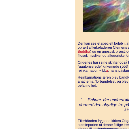
Der kan ses et specielt forløb i, 
oplært af kirkefaderen Clemens 
Buddha
) og en gnostisk præst, o
filosof, mystiker og allegoriske f
Origenes har i sine skrifter ogs
"uautoriserede" kirkemøde i 553 
reinkarnation − bl.
a
. hans påsta
Reinkarnationslæren blev bandly
anathema, 'forbandelse', og blev 
befaling lød:
"… Enhver, der understøt
dermed den uhyrlige tro p
ki
Efterhånden frygtede kirken Orig
størsteparten af denne flittige 