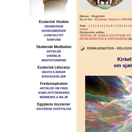
Niveau : Begynder
Du er her :
Esoterisk Visdom
»
GRUND
Esoterisk Visdom
Side :
1
|
2
|
3
|
4
|
5
|
6
|
7
|
8
|
9
|
10
GRUNDVIDEN
næste
HOVEDOMRÅDER
Relaterede artikler :
LIVSKVALITET
TROEDE DE GAMLE EGYPTERE PÃ
REINKARNATION & KRISTENDOM
(B
SAMFUND
Skabende Meditation
REINKARNATION - RELIGIO
ARTIKLER
OVERBLIK
Kirke
MEDITATIONERNE
om sjæl
Esoterisk Litteratur
GRATIS E-BØGER
BOGUDGIVELSER
Fredsinspiration
ARTIKLER OM FRED
KONFLIKTFORSKNING
MENNESKE & MILJØ
Egyptens mysterier
ESOTERISK EGYPTOLOGI