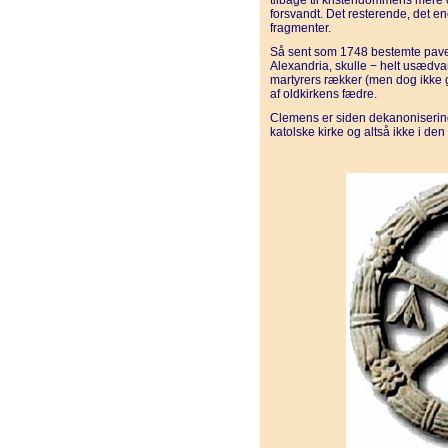
tilbage til kristendommens mere
forsvandt. Det resterende, det e
fragmenter.
Så sent som 1748 bestemte pave 
Alexandria, skulle − helt usædvanl
martyrers rækker (men dog ikke 
af oldkirkens fædre.
Clemens er siden dekanonisering
katolske kirke og altså ikke i de