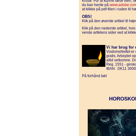
Kruse. For at kunne læse filen,
du kan hente på
www.adobe.com
at klikke på pdf-filen i ruden til hø
OBS!
Klik på den øverste artikel til hø
Klik på den nederste artikel, hvi
vende artiklens sider ved at klik
Vi har brug for 
VisdomsNettet er e
gratis. Arbejdet o
altid velkomne. D
Reg. 1551 - giro
IBAN: DK11 3000
På forhånd tak!
HOROSKO