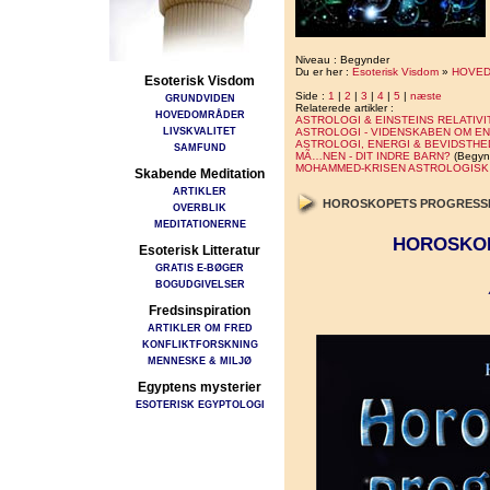
Niveau : Begynder
Du er her :
Esoterisk Visdom
»
HOVE
Esoterisk Visdom
Side :
1
|
2
|
3
|
4
|
5
|
næste
GRUNDVIDEN
Relaterede artikler :
HOVEDOMRÅDER
ASTROLOGI & EINSTEINS RELATIV
LIVSKVALITET
ASTROLOGI - VIDENSKABEN OM E
ASTROLOGI, ENERGI & BEVIDSTHE
SAMFUND
MÃ…NEN - DIT INDRE BARN?
(Begyn
MOHAMMED-KRISEN ASTROLOGISK
Skabende Meditation
ARTIKLER
HOROSKOPETS PROGRESS
OVERBLIK
MEDITATIONERNE
HOROSKO
Esoterisk Litteratur
GRATIS E-BØGER
BOGUDGIVELSER
Fredsinspiration
ARTIKLER OM FRED
KONFLIKTFORSKNING
MENNESKE & MILJØ
Egyptens mysterier
ESOTERISK EGYPTOLOGI