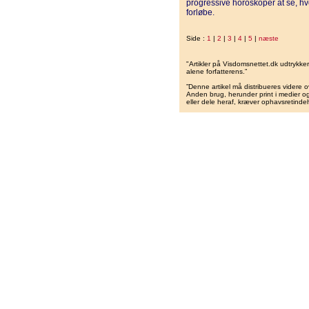
progressive horoskoper at se, h
forløbe.
Side :
1
|
2
|
3
|
4
|
5
|
næste
"Artikler på Visdomsnettet.dk udtrykk
alene forfatterens.”
”Denne artikel må distribueres videre o
Anden brug, herunder print i medier og 
eller dele heraf, kræver ophavsretindeh