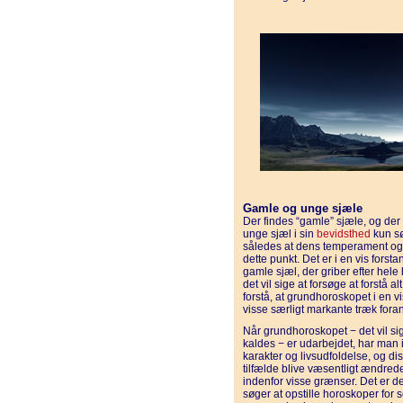
Gamle og unge sjæle
Der findes “gamle” sjæle, og der
unge sjæl i sin
bevidsthed
kun sø
således at dens temperament og h
dette punkt. Det er i en vis forst
gamle sjæl, der griber efter hele
det vil sige at forsøge at forstå al
forstå, at grundhoroskopet i en v
visse særligt markante træk fora
Når grundhoroskopet − det vil si
kaldes − er udarbejdet, har man i
karakter og livsudfoldelse, og d
tilfælde blive væsentligt ændrede
indenfor visse grænser. Det er d
søger at opstille horoskoper for se