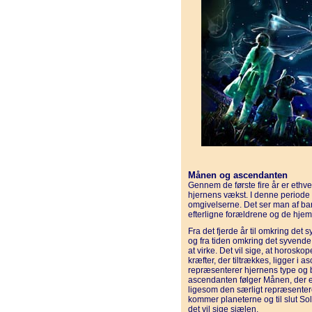
Månen og ascendanten
Gennem de første fire år er ethve
hjernens vækst. I denne periode 
omgivelserne. Det ser man af bar
efterligne forældrene og de hjemli
Fra det fjerde år til omkring det
og fra tiden omkring det syvende
at virke. Det vil sige, at horoskop
kræfter, der tiltrækkes, ligger i a
repræsenterer hjernens type og b
ascendanten følger Månen, der e
ligesom den særligt repræsentere
kommer planeterne og til slut So
det vil sige sjælen.