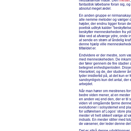
nedsættende måde. Den
mester
fantastisk løbebane foran sig, og
absolut meget ædel.
En anden gruppe er nirmanakaya
alle nemme metoder og vælger den
højder, der endnu ligger foran 
poetisk udtryk kalder ”beskyttels
beskytter menneskeheden fra yde
ikke ved at afværge ydre, onde in
at sende en strøm af åndelig kr
denne hjælp ville menneskeheden
tilfældet er.
Endvidere er der mestre, som vælg
med menneskeheden. De inkarner
der fører gennem de fire stadier 
betegnet
enhedsperioden
. Diss
Hierarkiet, og de, der studerer
tyder imidlertid på, at det kun er
sandsynligvis kun det antal, der 
arbejdet.
Når man hører om mestrenes fors
bedre viden mener, at en mester
en anden vej end den, der er til 
viden vil omgående fjerne denne 
evolutioner i solsystemet end pl
for udførelsen af Logos’ store pl
mester vil helt sikkert vælge at 
indsats. En mester stiller med tot
de væsener, der leder denne del 
Det er altså denne udviklingsve