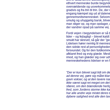
ethvert menneske burde begynd
overvældende og uoverkommelige,
gradvis og fra trin til trin. De, d
engang kæmpet sig ud af dalene
gennemsnitsmennesket. Selvom ve
umulig og uhyggelig barsk, bliver
man stiger op, og man opdager, at
der vandrer opad på samme vej.
Fordi vejen i begyndelsen er så
tider – og fejlagtigt – blevet kaldt
smukt har skrevet, så går der
”ge
Lidelsen hører nemlig til mennes
den sidste rest af personligheden
forsvundet. Og for den fuldkom
afklaret fred og evig glæde. Mes
imod, og han glæder sig over udv
menneskehedens lidelser er en f
”Der er kun blevet sagt lidt om de
ad denne vej, gøre sig målet klart
gavn vokser, og at den lavere natur 
ikke været sagt ret meget om det 
sfærer, om den blændende herlig
fred, som Jordens storme ikke kan
har alle andre veje mistet deres
dybere salighed end alle den la