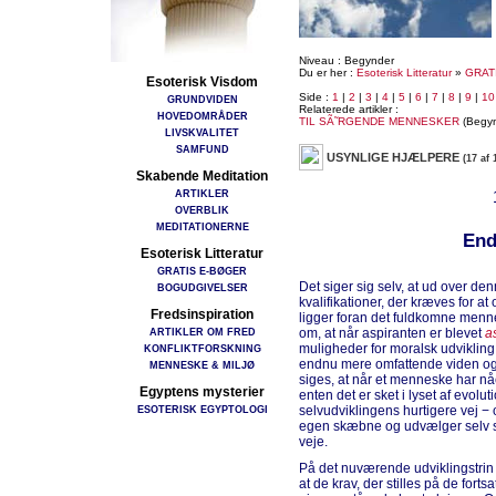
Niveau : Begynder
Du er her :
Esoterisk Litteratur
»
GRAT
Esoterisk Visdom
Side :
1
|
2
|
3
|
4
|
5
|
6
|
7
|
8
|
9
|
10
GRUNDVIDEN
Relaterede artikler :
HOVEDOMRÅDER
TIL SÃ˜RGENDE MENNESKER
(Begyn
LIVSKVALITET
SAMFUND
USYNLIGE HJÆLPERE
(17 af 
Skabende Meditation
ARTIKLER
OVERBLIK
MEDITATIONERNE
End
Esoterisk Litteratur
GRATIS E-BØGER
Det siger sig selv, at ud over d
BOGUDGIVELSER
kvalifikationer, der kræves for at
Fredsinspiration
ligger foran det fuldkomne menne
ARTIKLER OM FRED
om, at når aspiranten er blevet
a
muligheder for moralsk udvikling
KONFLIKTFORSKNING
endnu mere omfattende viden og 
MENNESKE & MILJØ
siges, at når et menneske har n
Egyptens mysterier
enten det er sket i lyset af evol
ESOTERISK EGYPTOLOGI
selvudviklingens hurtigere vej − 
egen skæbne og udvælger selv si
veje.
På det nuværende udviklingstrin er
at de krav, der stilles på de forts