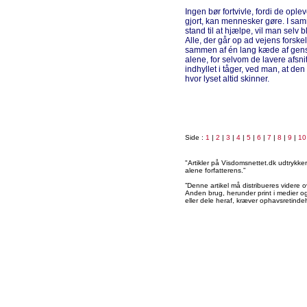
Ingen bør fortvivle, fordi de opl
gjort, kan mennesker gøre. I s
stand til at hjælpe, vil man selv 
Alle, der går op ad vejens forskelli
sammen af én lang kæde af gensid
alene, for selvom de lavere afsni
indhyllet i tåger, ved man, at den 
hvor lyset altid skinner.
Side :
1
|
2
|
3
|
4
|
5
|
6
|
7
|
8
|
9
|
10
"Artikler på Visdomsnettet.dk udtrykk
alene forfatterens.”
”Denne artikel må distribueres videre o
Anden brug, herunder print i medier og 
eller dele heraf, kræver ophavsretindeh