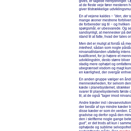
gives, er tågede hentydninger. Op
at de fleste veje fører mesteren 
giver tilstrækkelige udviklingsmu
En af vejene kaldes −
”den, der 
mange æoner mestrene forbliver i
de forbereder sig til − og hvilken 
spørgsmål, er ubesvarede. Og se
sandsynligt, at mennesker på det
stand til at fatte, hvad der tales o
Men det er muligt at forstå så me
intethed
, sådan som nogle påstå
nirvanatilstanden ufattelig inten
kvalificeret, for jo højere et me
udviklingstrin, desto større blive
stadig mere ophøjet og omfatten
ubegrænset visdom og magt kun ube
en kærlighed, der overgår enhver
En anden gruppe vælger en ånd
menneskeheden, for selvom den i
kæde i planetsystemet, strækker 
svarer til planetsystemets første
til, at de også ”tager imod nirvan
Andre træder ind i devaevolution
der består af syv mindre kæder 
disse kæder er som én verden. D
gradvise og derfor også den min
den i skrifterne nogle gange be
gud”
, er det trods alt kun i s
ophøjede og sublime selvopofrel