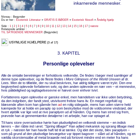
inkarnerede mennesker.
Niveau : Begynder
Du er her :
Esoterisk Litteratur
»
GRATIS E-BØGER
»
Esoterisk filosofi
»
Åndelig hjælp
Side :
1
|
2
|
3
|
4
|
5
|
6
|
7
|
8
|
9
|
10
|
11
|
12
|
13
|
14
|
15
|
16
|
17
|
næste
Relaterede artikler :
TIL SÃ˜RGENDE MENNESKER
(Begynder)
USYNLIGE HJÆLPERE
(3 af 17)
3. KAPITEL
Personlige oplevelser
Alle de omtalte beretninger er forholdsvis velkendte. De findes i bøger med samlinger af
denne type oplevelser, og de fleste findes i
More Glimpses of the World Unseen
af
dr.
Lees. Men de to tilfælde, der nu skal beskrives, har aldrig tidligere været trykt. Den ene
begivenhed oplevede forfatteren selv, og den anden oplevede en nær ven – et menneske,
hvis pålidelighed og iagttagelsesevne er hævet over enhver tvivl.
Forfatterens egen oplevelse er ganske enkel, men hændelsen var ikke uden betydning,
da den indgriben, der fandt sted, utvivlsomt frelste hans liv. En meget regnfuld og
blæsende aften kom han gående hen
ad
en rolig sidegade, mens han uden større held
kæmpede for at holde en paraply op som beskyttelse mod de voldsomme vindstød, der
hvert øjeblik var lige ved at rive paraplyen ud af hånden. Og mens han stred sig frem,
prøvede han at gennemtænke detaljerne i et arbejde, han var optaget af.
Til hans store overraskelse hørte han pludselighed en velkendt stemme − en indisk
lærers − der råbte ind i øret:
”Spring tilbage!”
Han adlød mekanisk og sprang tilbage med
et ryk − næsten før han havde haft tid til at tænke. Og idet det skete, blev paraplyen −
som på grund af den pludselige bevægelse var tippet bagover − slået ud af hånden, og en
vældig skorstenspibe af metal bragede ned på fortovet mindre end en meter fra hans