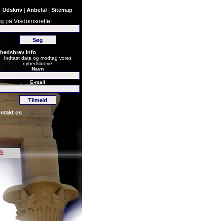
Udskriv
Anbefal
Sitemap
|
|
g på Visdomsnettet
hedsbrev info
Indtast data og modtag vores
nyhedsbreve
Navn
E-mail
ntakt os
s