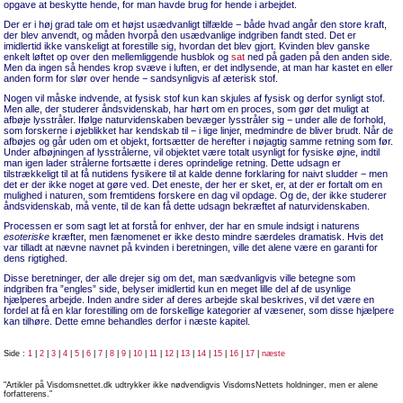
opgave at beskytte hende, for man havde brug for hende i arbejdet.
Der er i høj grad tale om et højst usædvanligt tilfælde − både hvad angår den store kraft,
der blev anvendt, og måden hvorpå den usædvanlige indgriben fandt sted. Det er
imidlertid ikke vanskeligt at forestille sig, hvordan det blev gjort. Kvinden blev ganske
enkelt løftet op over den mellemliggende husblok og
sat
ned på gaden på den anden side.
Men da ingen så hendes krop svæve i luften, er det indlysende, at man har kastet en eller
anden form for slør over hende − sandsynligvis af æterisk stof.
Nogen vil måske indvende, at fysisk stof kun kan skjules af fysisk og derfor synligt stof.
Men alle, der studerer åndsvidenskab, har hørt om en proces, som gør det muligt at
afbøje lysstråler. Ifølge naturvidenskaben bevæger lysstråler sig − under alle de forhold,
som forskerne i øjeblikket har kendskab til − i lige linjer, medmindre de bliver brudt. Når de
afbøjes og går uden om et objekt, fortsætter de herefter i nøjagtig samme retning som før.
Under afbøjningen af lysstrålerne, vil objektet være totalt usynligt for fysiske øjne, indtil
man igen lader strålerne fortsætte i deres oprindelige retning. Dette udsagn er
tilstrækkeligt til at få nutidens fysikere til at kalde denne forklaring for naivt sludder − men
det er der ikke noget at gøre ved. Det eneste, der her er sket, er, at der er fortalt om en
mulighed i naturen, som fremtidens forskere en dag vil opdage. Og de, der ikke studerer
åndsvidenskab, må vente, til de kan få dette udsagn bekræftet af naturvidenskaben.
Processen er som sagt let at forstå for enhver, der har en smule indsigt i naturens
esoteriske
kræfter, men fænomenet er ikke desto mindre særdeles dramatisk. Hvis det
var tilladt at nævne navnet på kvinden i beretningen, ville det alene være en garanti for
dens rigtighed.
Disse beretninger, der alle drejer sig om det, man sædvanligvis ville betegne som
indgriben fra ”engles” side, belyser imidlertid kun en meget lille del af de usynlige
hjælperes arbejde. Inden andre sider af deres arbejde skal beskrives, vil det være en
fordel at få en klar forestilling om de forskellige kategorier af væsener, som disse hjælpere
kan tilhøre. Dette emne behandles derfor i næste kapitel.
Side :
1
|
2
|
3
|
4
|
5
|
6
|
7
|
8
|
9
|
10
|
11
|
12
|
13
|
14
|
15
|
16
|
17
|
næste
"Artikler på Visdomsnettet.dk udtrykker ikke nødvendigvis VisdomsNettets holdninger, men er alene
forfatterens.”