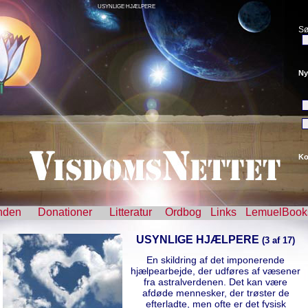
USYNLIGE HJÆLPERE
Sø
Ny
Ko
nden
Donationer
Litteratur
Ordbog
Links
LemuelBook
USYNLIGE HJÆLPERE
(3 af 17)
En skildring af det imponerende
hjælpearbejde, der udføres af væsener
fra astralverdenen. Det kan være
afdøde mennesker, der trøster de
efterladte, men ofte er det fysisk