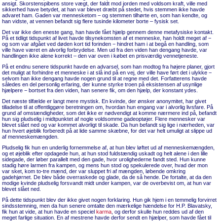
ansigt. Skorstenspibens store vægt, der faldt mod jorden med voldsom kraft, ville med
sikkerhed have betydet, at han var blevet dræbt på stedet, hvis stemmen ikke havde
advaret ham. Gaden var mennesketom − og stemmen tilhørte en, som han kendte, og
han vidste, at vennen befandt sig flere tusinde kilometer borte – fysisk set.
Det var ikke den eneste gang, han havde fået hjælp gennem denne metafysiske kontakt.
På et tidligt tidspunkt af livet havde tilsynekomsten af et menneske, han holdt meget af −
og som var afgået ved døden kort tid forinden − hindret ham i at begå en handling, som
ville have været en alvorlig forbrydelse. Men ud fra den viden han dengang havde, var
handlingen ikke alene korrekt – den var oven i købet en prisværdig vennetjeneste.
På et endnu senere tidspunkt havde en advarsel, som han modtog fra højere planer, gjort
det muligt at forhindre et menneske i at slå ind på en vej, der ville have ført det i ulykke −
selvom han ikke dengang havde nogen grund til at regne med det. Forfatterens havde
således en del personlig erfaring, der kunne styrke troen på eksistensen af usynlige
hjælpere − bortset fra den viden, han senere fik, om den hjælp, der konstant ydes.
Det næste tilfælde er langt mere mystisk. En kvinde, der ønsker anonymitet, har givet
tilladelse til at offentliggøre beretningen om, hvordan hun engang var i alvorlig livsfare. På
grund af omstændigheder, som det ikke er nødvendigt at komme nærmere ind på, befandt
hun sig pludselig i midtpunktet af nogle voldsomme gadeoptøjer. Flere mennesker var
blevet slået ned og var kommet alvorligt til skade. Da hun befandt sig lige i nærheden, var
hun hvert øjeblik forberedt på at lide samme skæbne, for det var helt umuligt at slippe ud
af menneskemængden.
Pludselig fik hun en underlig fornemmelse af, at hun blev løftet ud af menneskemængden,
og et øjeblik efter opdagede hun, at hun stod fuldstændig uskadt og helt alene i den lille
sidegade, der løber parallelt med den gade, hvor urolighederne fandt sted. Hun kunne
stadig høre larmen fra kampen, og mens hun stod og spekulerede over, hvad der mon
var sket, kom to-tre mænd, der var sluppet fri af mængden, løbende omkring
gadehjørnet. De blev både overraskede og glade, da de så hende. De fortalte, at da den
modige kvinde pludselig forsvandt midt under kampen, var de overbevist om, at hun var
blevet slået ned.
På dette tidspunkt blev der ikke givet nogen forklaring. Hun gik hjem i en temmelig forvirret
sindsstemning, men da hun senere omtalte den mærkelige hændelse for H.P. Blavatsky,
fik hun at vide, at hun havde en speciel
karma
, og derfor skulle hun reddes ud af den
meget farlige situation. En af mestrene havde derfor sendt en hjælper, som havde fået til