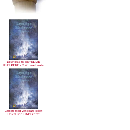
Download-fil: USYNLIGE
HJÆLPERE - C.W. Leadbeater
Læsefil med vendbare sider:
USYNLIGE HJÆLPERE