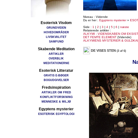
Niveau : Vidende
Du er her :
Egyptens mysterier
»
ESOT
Esoterisk Visdom
Side :
1
|
2
|
3
|
4
|
5
|
6
|
næste
GRUNDVIDEN
Relaterede artikler :
HOVEDOMRÅDER
ALKYMI - VIDENSKABEN OM EKSIS
LIVSKVALITET
DET FEMTE ELEMENT
(Vidende)
ALKYMIENS MYSTERIER & GULDKA
SAMFUND
Skabende Meditation
DE VISES STEN
(3 af 6)
ARTIKLER
OVERBLIK
Na
MEDITATIONERNE
Esoterisk Litteratur
GRATIS E-BØGER
BOGUDGIVELSER
Fredsinspiration
ARTIKLER OM FRED
KONFLIKTFORSKNING
MENNESKE & MILJØ
Egyptens mysterier
ESOTERISK EGYPTOLOGI