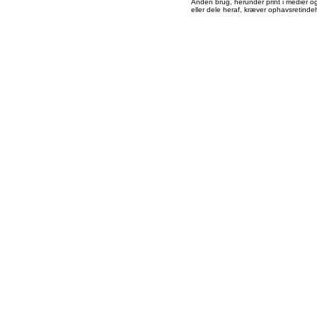
Anden brug, herunder print i medier og 
eller dele heraf, kræver ophavsretindeh