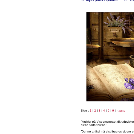
er ”lapis philosophorum” − de vís
Side :
1
|
2
|
3
|
4
|
5
|
6
|
næste
"Artikler på Visdomsnettet.dk udtrykk
alene forfatterens.”
”Denne artikel må distribueres videre o