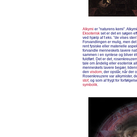
Alkymi
er ”naturens kemi”. Alkymi
Eksoterisk
set er det en søgen eft
ved hjælp af f.eks. ”de víses ste
Forvandlingen
er
mulig, men det
rent fysiske eller materielle aspe
forvandle menneskets lavere natu
sammen i en syntese og bliver ét
fuldført. Det er det, rosenkreuzer
tale om åndelig eller esoterisk 
menneskets lavere begær, lidensk
den
visdom
, der opstår, når de
Rosenkreuzere var alkymister, der
stof
, og som af frygt for forfølgels
symbolik
.