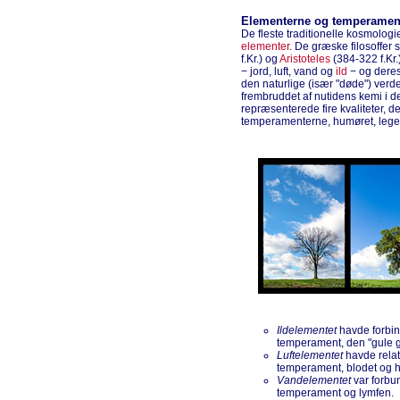
Elementerne og temperamen
De fleste traditionelle kosmologi
elementer
. De græske filosoffe
f.Kr.) og
Aristoteles
(384-322 f.Kr.
− jord, luft, vand og
ild
− og deres
den naturlige (især "døde") verde
frembruddet af nutidens kemi i d
repræsenterede fire kvaliteter, de
temperamenterne, humøret, leg
Ildelementet
havde forbin
temperament, den "gule g
Luftelementet
havde relati
temperament, blodet og hj
Vandelementet
var forbun
temperament og lymfen.