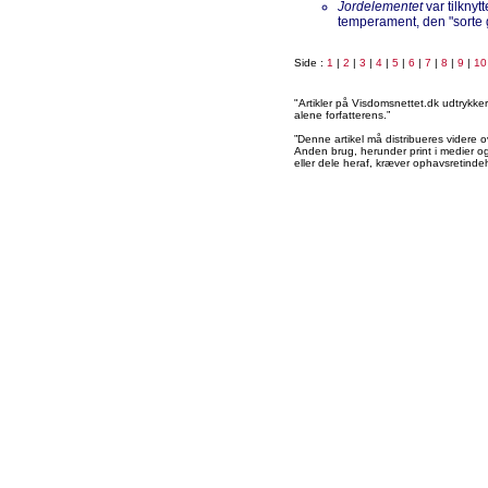
Jordelementet
var tilknyt
temperament, den "sorte 
Side :
1
|
2
|
3
|
4
|
5
|
6
|
7
|
8
|
9
|
10
"Artikler på Visdomsnettet.dk udtrykk
alene forfatterens.”
”Denne artikel må distribueres videre o
Anden brug, herunder print i medier og 
eller dele heraf, kræver ophavsretindeh