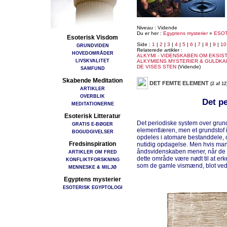
Niveau : Vidende
Du er her :
Egyptens mysterier
»
ESOT
Esoterisk Visdom
Side :
1
|
2
|
3
|
4
|
5
|
6
|
7
|
8
|
9
|
10
GRUNDVIDEN
Relaterede artikler :
HOVEDOMRÅDER
ALKYMI - VIDENSKABEN OM EKSIS
LIVSKVALITET
ALKYMIENS MYSTERIER & GULDKA
DE VISES STEN
(Vidende)
SAMFUND
Skabende Meditation
DET FEMTE ELEMENT
(2 af 12
ARTIKLER
OVERBLIK
Det p
MEDITATIONERNE
Esoterisk Litteratur
Det periodiske system over grund
GRATIS E-BØGER
elementlæren, men et grundstof i
BOGUDGIVELSER
opdeles i atomare bestanddele, 
Fredsinspiration
nutidig opdagelse. Men hvis man
åndsvidenskaben mener, når de 
ARTIKLER OM FRED
dette område være nødt til at er
KONFLIKTFORSKNING
som de gamle vismænd, blot ved 
MENNESKE & MILJØ
Egyptens mysterier
ESOTERISK EGYPTOLOGI