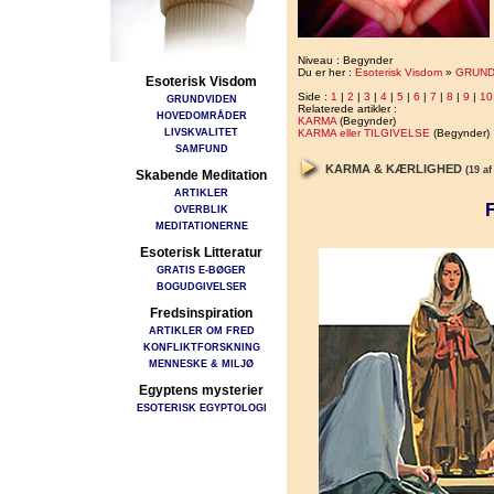
Niveau : Begynder
Du er her :
Esoterisk Visdom
»
GRUND
Esoterisk Visdom
Side :
1
|
2
|
3
|
4
|
5
|
6
|
7
|
8
|
9
|
10
GRUNDVIDEN
Relaterede artikler :
HOVEDOMRÅDER
KARMA
(Begynder)
LIVSKVALITET
KARMA eller TILGIVELSE
(Begynder)
SAMFUND
KARMA & KÆRLIGHED
(19 af
Skabende Meditation
ARTIKLER
F
OVERBLIK
MEDITATIONERNE
Esoterisk Litteratur
GRATIS E-BØGER
BOGUDGIVELSER
Fredsinspiration
ARTIKLER OM FRED
KONFLIKTFORSKNING
MENNESKE & MILJØ
Egyptens mysterier
ESOTERISK EGYPTOLOGI