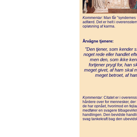
Kommentar:
Man får ”syndernes 
adfærd. Det er helt i overensst
opløsning af karma.
Årvågne tjenere:
”Den tjener, som kender sin
noget rede eller handlet ef
men den, som ikke kend
fortjener prygl for, han 
meget givet, af ham skal 
meget betroet, af ha
Kommentar:
Citatet er i overens
hårdere over for mennesker, der 
de har opnået, hvorimod en fejla
medfører en svagere tilbagevirkn
handlingen. Den bevidste handling
svag tankekraft bag den ubevids