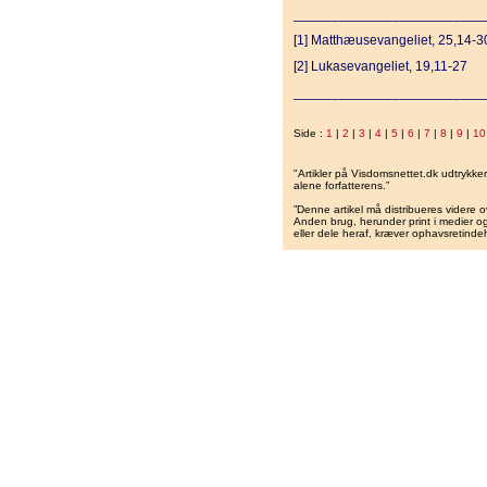
_________________________
[1] Matthæusevangeliet, 25,14-3
[2] Lukasevangeliet, 19,11-27
_________________________
Side :
1
|
2
|
3
|
4
|
5
|
6
|
7
|
8
|
9
|
10
"Artikler på Visdomsnettet.dk udtrykk
alene forfatterens.”
”Denne artikel må distribueres videre o
Anden brug, herunder print i medier og 
eller dele heraf, kræver ophavsretindeh