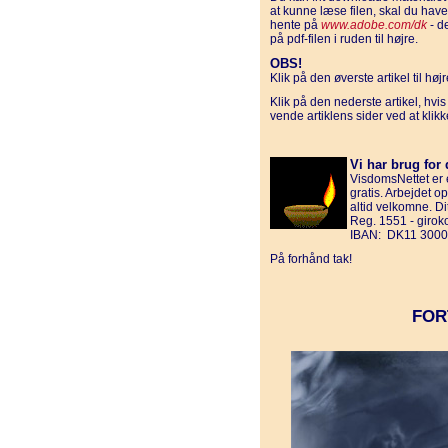
at kunne læse filen, skal du ha
hente på
www.adobe.com/dk
- d
på pdf-filen i ruden til højre.
OBS!
Klik på den øverste artikel til hø
Klik på den nederste artikel, hvi
vende artiklens sider ved at klik
Vi har brug for 
VisdomsNettet er e
gratis. Arbejdet o
altid velkomne. D
Reg. 1551 - giro
IBAN: DK11 3000
På forhånd tak!
FOR