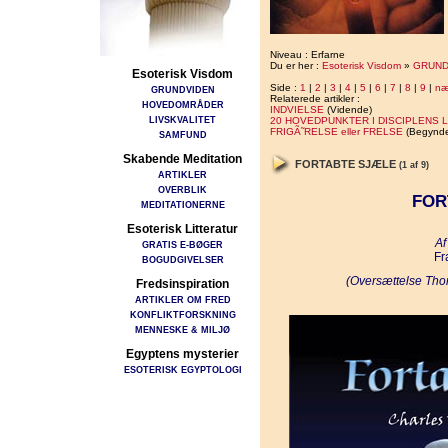
Niveau : Erfarne
Du er her :
Esoterisk Visdom
»
GRUND
Esoterisk Visdom
Side :
1
|
2
|
3
|
4
|
5
|
6
|
7
|
8
|
9
|
næ
GRUNDVIDEN
Relaterede artikler :
HOVEDOMRÅDER
INDVIELSE
(Vidende)
LIVSKVALITET
20 HOVEDPUNKTER I DISCIPLENS L
FRIGÃ˜RELSE eller FRELSE
(Begynde
SAMFUND
Skabende Meditation
FORTABTE SJÆLE
(1 af 9)
ARTIKLER
OVERBLIK
FOR
MEDITATIONERNE
Esoterisk Litteratur
Af
GRATIS E-BØGER
Fr
BOGUDGIVELSER
(Oversættelse Tho
Fredsinspiration
ARTIKLER OM FRED
KONFLIKTFORSKNING
MENNESKE & MILJØ
Egyptens mysterier
ESOTERISK EGYPTOLOGI