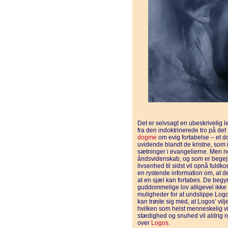
Det er selvsagt en ubeskrivelig 
fra den indoktrinerede tro på det 
dogme
om evig fortabelse – et 
uvidende blandt de kristne, som 
sætninger i evangelierne. Men n
åndsvidenskab, og som er begejs
livsenhed til sidst vil opnå ful
en rystende information om, at der
at en sjæl kan fortabes. De begy
guddommelige lov alligevel ikke e
muligheder for at undslippe Logo
kan trøste sig med, at Logos’ vil
hvilken som helst menneskelig vil
stædighed og snuhed vil aldrig 
over
Logos
.