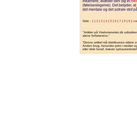
inkarnere, iklæder den sig et
men
(følelseslegeme). Det betyder, at
det mentale og det astrale stof p
Side :
1
|
2
|
3
|
4
|
5
|
6
|
7
|
8
|
9
|
næ
"Artikler på Visdomsnettet.dk udtrykk
alene forfatterens.”
”Denne artikel må distribueres videre o
Anden brug, herunder print i medier og 
eller dele heraf, kræver ophavsretindeh