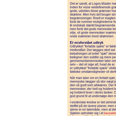
Det er sandt, at Logos tillader m
inden for visse veldefinerede græ
gode, udvides disse grænser hurt
skæbne. Men hvis det bruger sin v
begrænsninger. Reelt er magten t
fordi de rummer mulighederne fo
til ondskab stærkt begrænsende. 
men fordi det gode menneske bru
vilje, vil gode mennesker svømm
onde svømmer imod strømmen.
Et misforstået udtryk
Udtrykket ”fortabte sjæle” er fakti
misforstået. Der lægges stort set 
betydningen af ordet ”sjæl” desv
betegner den subtile og mere p
gennemsnitsmennesker taler om ”a
selv – det vil sige alt, hvad de er
er udtrykket ”fortabte sjæle” vi
faktiske omstændigheder vil derfor
Når man taler om en fortabt sjæl, 
menneske lægger så stor vægt på
den så godt som afskæres. Der fi
mennesker, der helt og holdent le
og holdent lever i deres tanker. 
god grund til at undersøge den r
I esoteriske kredse er det alminde
stoffet på de lavere planer, men d
alene er en talemåde, men at de
Sjælen opholder sig i et
kausall