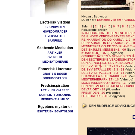
Niveau : Begynder
Du er her :
Esoterisk Visdom
»
GRUND
Esoterisk Visdom
Side :
1
|
2
|
3
|
4
|
5
|
6
|
7
|
8
|
9
|
10
GRUNDVIDEN
Relaterede artikler :
HOVEDOMRÅDER
INTRODUKTION TIL DEN ESOTERISK
LIVSKVALITET
DEN INDRE VERDENSSTYRELSE - 0
REINKARNATION OG KARMA - 1:2 - 
SAMFUND
REINKARNATION OG KARMA - 2:2 - 
MENNESKET OG DE SYV PLANER - 
Skabende Meditation
DET SKJULTE MENNESKE - 06
(Begy
ARTIKLER
KOSMOLOGI - 07
(Begynder)
GRUPPESJÃ†LEN & MENNESKESJÃ†
OVERBLIK
DEN ESOTERISKE VERDENSHISTORI
MEDITATIONERNE
DEN Ã…NDELIGE UDVIKLINGSVEJ - 1
DE SYV STRÃ…LER - 1:3 - 12
(Viden
Esoterisk Litteratur
DE SYV STRÃ…LER - 2:3 - 13
(Viden
DE SYV STRÃ…LER - 3:3 - 14
(Viden
GRATIS E-BØGER
SHAMBALLA & HIERARKIET - 15
(Vid
BOGUDGIVELSER
MESTERHIERARKIET - 16
(Vidende)
MODSTANDSKRÃ†FTERNE - 17
(Vide
Fredsinspiration
DEN NYE VERDENSTJENERGRUPPE 
DEVARIGET - 19
(Vidende)
ARTIKLER OM FRED
FREMTIDEN - 20
(Vidende)
KONFLIKTFORSKNING
LITTERATURLISTE
(Begynder)
MENNESKE & MILJØ
DEN ÅNDELIGE UDVIKLINGSVE
Egyptens mysterier
ESOTERISK EGYPTOLOGI
D