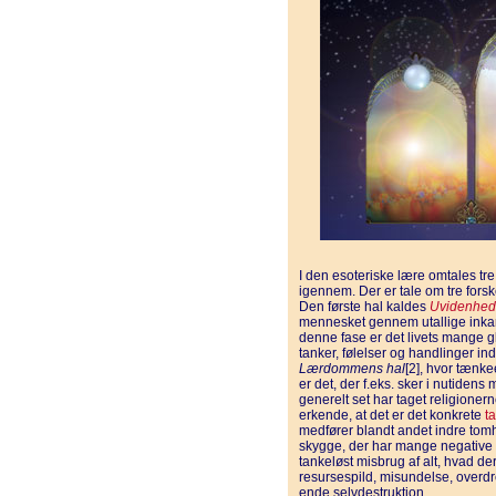
I den esoteriske lære omtales t
igennem. Der er tale om tre forsk
Den første hal kaldes
Uvidenhed
mennesket gennem utallige inkarn
denne fase er det livets mange gl
tanker, følelser og handlinger in
Lærdommens hal
[2], hvor tænk
er det, der f.eks. sker i nutide
generelt set har taget religioner
erkende, at det er det konkrete
t
medfører blandt andet indre tomh
skygge, der har mange negative
tankeløst misbrug af alt, hvad d
resursespild, misundelse, overdre
ende selvdestruktion.