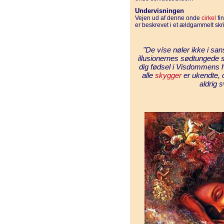
Undervisningen
Vejen ud af denne onde
cirkel
fin
er beskrevet i et ældgammelt skri
"De víse nøler ikke i sa
illusionernes sødtungede 
dig fødsel i Visdommens h
alle
skygger
er ukendte,
aldrig 