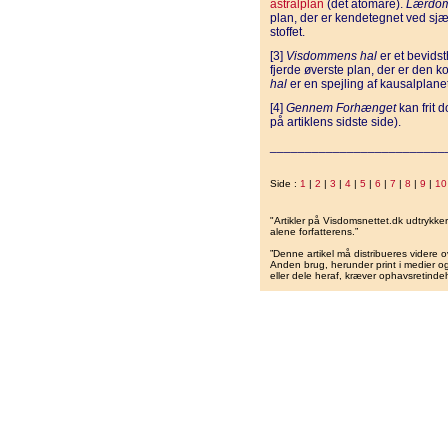
astralplan
(det atomare).
Lærdom
plan, der er kendetegnet ved sjæ
stoffet.
[3]
Visdommens hal
er et bevidst
fjerde øverste plan, der er den 
hal
er en spejling af kausalplane
[4]
Gennem Forhænget
kan frit 
på artiklens sidste side).
_________________________
Side :
1
|
2
|
3
|
4
|
5
|
6
|
7
|
8
|
9
|
10
"Artikler på Visdomsnettet.dk udtrykk
alene forfatterens.”
”Denne artikel må distribueres videre o
Anden brug, herunder print i medier og 
eller dele heraf, kræver ophavsretindeh