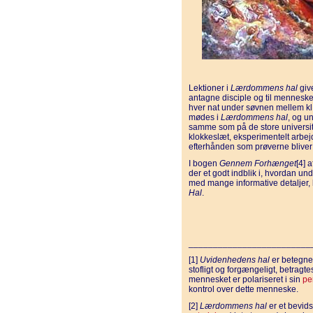
Lektioner i
Lærdommens hal
give
antagne disciple og til mennesker
hver nat under søvnen mellem kl. 
mødes i
Lærdommens hal
, og u
samme som på de store universit
klokkeslæt, eksperimentelt arbej
efterhånden som prøverne bliver
I bogen
Gennem Forhænget
[4] 
der et godt indblik i, hvordan un
med mange informative detaljer,
Hal
.
_________________________
[1]
Uvidenhedens hal
er betegnel
stofligt og forgængeligt, betragte
mennesket er polariseret i sin
pe
kontrol over dette menneske.
[2]
Lærdommens hal
er et bevids