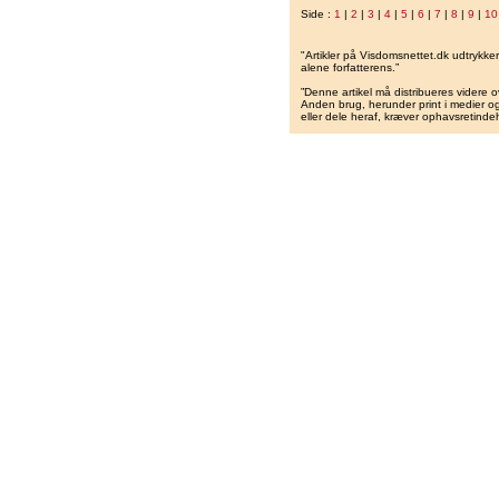
Side :
1
|
2
|
3
|
4
|
5
|
6
|
7
|
8
|
9
|
10
"Artikler på Visdomsnettet.dk udtrykk
alene forfatterens.”
”Denne artikel må distribueres videre o
Anden brug, herunder print i medier og 
eller dele heraf, kræver ophavsretindeh