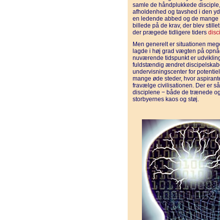
samle de håndplukkede disciple,
afholdenhed og tavshed i den yd
en ledende abbed og de mange 
billede på de krav, der blev stille
der prægede tidligere tiders
disc
Men generelt er situationen mege
lagde i høj grad vægten på opnå
nuværende tidspunkt er udvikling
fuldstændig ændret discipelskabet
undervisningscenter for potentielle
mange øde steder, hvor aspirante
fravælge civilisationen. Der er 
disciplene − både de trænede og 
storbyernes kaos og støj.