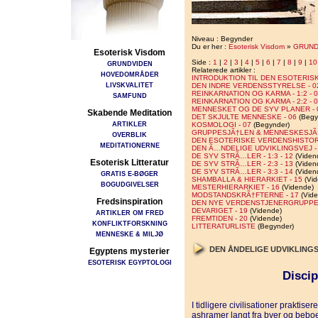
Niveau : Begynder
Du er her :
Esoterisk Visdom
»
GRUND
Esoterisk Visdom
Side :
1
|
2
|
3
|
4
|
5
|
6
|
7
|
8
|
9
|
10
GRUNDVIDEN
Relaterede artikler :
HOVEDOMRÅDER
INTRODUKTION TIL DEN ESOTERISK
LIVSKVALITET
DEN INDRE VERDENSSTYRELSE - 0
REINKARNATION OG KARMA - 1:2 - 
SAMFUND
REINKARNATION OG KARMA - 2:2 - 
MENNESKET OG DE SYV PLANER - 
Skabende Meditation
DET SKJULTE MENNESKE - 06
(Begy
ARTIKLER
KOSMOLOGI - 07
(Begynder)
GRUPPESJÃ†LEN & MENNESKESJÃ†
OVERBLIK
DEN ESOTERISKE VERDENSHISTORI
MEDITATIONERNE
DEN Ã…NDELIGE UDVIKLINGSVEJ - 1
DE SYV STRÃ…LER - 1:3 - 12
(Viden
Esoterisk Litteratur
DE SYV STRÃ…LER - 2:3 - 13
(Viden
DE SYV STRÃ…LER - 3:3 - 14
(Viden
GRATIS E-BØGER
SHAMBALLA & HIERARKIET - 15
(Vid
BOGUDGIVELSER
MESTERHIERARKIET - 16
(Vidende)
MODSTANDSKRÃ†FTERNE - 17
(Vide
Fredsinspiration
DEN NYE VERDENSTJENERGRUPPE 
DEVARIGET - 19
(Vidende)
ARTIKLER OM FRED
FREMTIDEN - 20
(Vidende)
KONFLIKTFORSKNING
LITTERATURLISTE
(Begynder)
MENNESKE & MILJØ
DEN ÅNDELIGE UDVIKLINGSVE
Egyptens mysterier
ESOTERISK EGYPTOLOGI
Discip
I tidligere civilisationer praktis
ashramer langt fra byer og beb