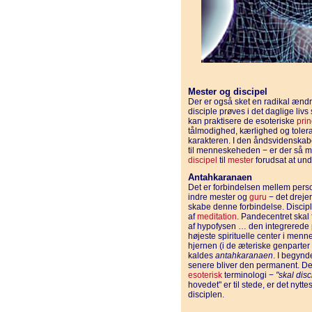
Mester og discipel
Der er også sket en radikal ændri
disciple prøves i det daglige livs 
kan praktisere de esoteriske
prin
tålmodighed, kærlighed og toler
karakteren. I den åndsvidenskabel
til menneskeheden − er der så ma
discipel
til
mester
forudsat at und
Antahkaranaen
Det er forbindelsen mellem pers
indre mester og
guru
− det drejer
skabe denne forbindelse. Discip
af
meditation
. Pandecentret skal
af hypofysen … den integrerede 
højeste spirituelle center i menn
hjernen (i de æteriske genparter 
kaldes
antahkaranaen
. I begynd
senere bliver den permanent. Det 
esoterisk
terminologi −
"skal dis
hovedet" er til stede, er det nytt
disciplen.