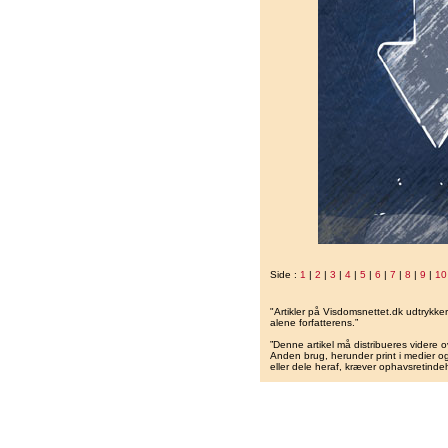
Side :
1
|
2
|
3
|
4
|
5
|
6
|
7
|
8
|
9
|
10
"Artikler på Visdomsnettet.dk udtrykk
alene forfatterens.”
”Denne artikel må distribueres videre o
Anden brug, herunder print i medier og 
eller dele heraf, kræver ophavsretindeh