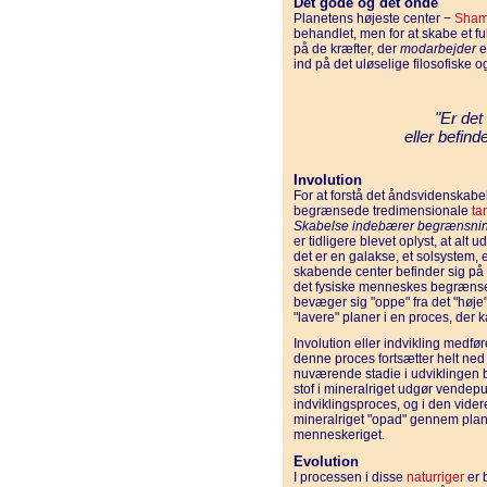
Det gode og det onde
Planetens højeste center −
Sham
behandlet, men for at skabe et fu
på de kræfter, der
modarbejder
e
ind på det uløselige filosofiske 
"Er det
eller befind
Involution
For at forstå det åndsvidenskab
begrænsede tredimensionale
ta
Skabelse indebærer begrænsni
er tidligere blevet oplyst, at alt u
det er en galakse, et solsystem, 
skabende center befinder sig på 
det fysiske menneskes begrænsed
bevæger sig "oppe" fra det "høje
"lavere" planer i en proces, der 
Involution eller indvikling medfører
denne proces fortsætter helt ned 
nuværende stadie i udviklingen be
stof i mineralriget udgør vendepu
indviklingsproces, og i den vide
mineralriget "opad" gennem plante
menneskeriget.
Evolution
I processen i disse
naturriger
er 