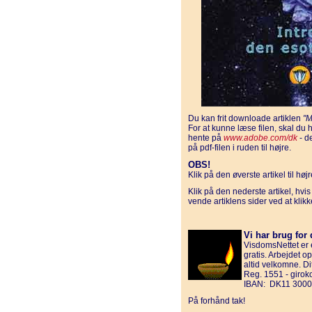
Du kan frit downloade artiklen
"
For at kunne læse filen, skal d
hente på
www.adobe.com/dk
- d
på pdf-filen i ruden til højre.
OBS!
Klik på den øverste artikel til hø
Klik på den nederste artikel, hvi
vende artiklens sider ved at klik
Vi har brug for 
VisdomsNettet er e
gratis. Arbejdet o
altid velkomne. D
Reg. 1551 - giro
IBAN: DK11 3000
På forhånd tak!