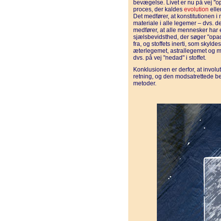
bevægelse. Livet er nu på vej "op
proces, der kaldes
evolution
eller
Det medfører, at konstitutionen 
materiale i alle legemer – dvs. de
medfører, at alle mennesker har
sjælsbevidsthed, der søger "opa
fra, og stoffets inerti, som skylde
æterlegemet, astrallegemet og m
dvs. på vej "nedad" i stoffet.
Konklusionen er derfor, at involu
retning, og den modsatrettede be
metoder.