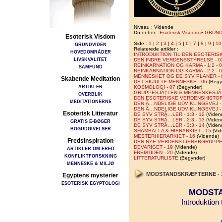
Niveau : Vidende
Du er her :
Esoterisk Visdom
»
GRUND
Esoterisk Visdom
Side :
1
|
2
|
3
|
4
|
5
|
6
|
7
|
8
|
9
|
10
GRUNDVIDEN
Relaterede artikler :
HOVEDOMRÅDER
INTRODUKTION TIL DEN ESOTERISK
LIVSKVALITET
DEN INDRE VERDENSSTYRELSE - 0
REINKARNATION OG KARMA - 1:2 - 
SAMFUND
REINKARNATION OG KARMA - 2:2 - 
MENNESKET OG DE SYV PLANER - 
Skabende Meditation
DET SKJULTE MENNESKE - 06
(Begy
ARTIKLER
KOSMOLOGI - 07
(Begynder)
GRUPPESJÃ†LEN & MENNESKESJÃ†
OVERBLIK
DEN ESOTERISKE VERDENSHISTORI
MEDITATIONERNE
DEN Ã…NDELIGE UDVIKLINGSVEJ - 1
DEN Ã…NDELIGE UDVIKLINGSVEJ - 2
Esoterisk Litteratur
DE SYV STRÃ…LER - 1:3 - 12
(Viden
DE SYV STRÃ…LER - 2:3 - 13
(Viden
GRATIS E-BØGER
DE SYV STRÃ…LER - 3:3 - 14
(Viden
BOGUDGIVELSER
SHAMBALLA & HIERARKIET - 15
(Vid
MESTERHIERARKIET - 16
(Vidende)
Fredsinspiration
DEN NYE VERDENSTJENERGRUPPE 
DEVARIGET - 19
(Vidende)
ARTIKLER OM FRED
FREMTIDEN - 20
(Vidende)
KONFLIKTFORSKNING
LITTERATURLISTE
(Begynder)
MENNESKE & MILJØ
MODSTANDSKRÆFTERNE - 
Egyptens mysterier
ESOTERISK EGYPTOLOGI
MODST
Introduktion 