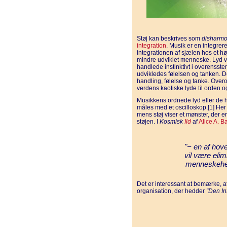
Støj kan beskrives som
disharmo
integration
. Musik er en integre
integrationen af sjælen hos et 
mindre udviklet menneske. Lyd v
handlede instinktivt i overensst
udvikledes følelsen og tanken. D
handling, følelse og tanke. Over
verdens kaotiske lyde til orden 
Musikkens ordnede lyd eller de 
måles med et oscilloskop.[1] Her
mens støj viser et mønster, der e
støjen. I
Kosmisk
Ild
af
Alice A. B
"− en af hov
vil være elim
menneskehed
Det er interessant at bemærke,
organisation, der hedder
"Den In