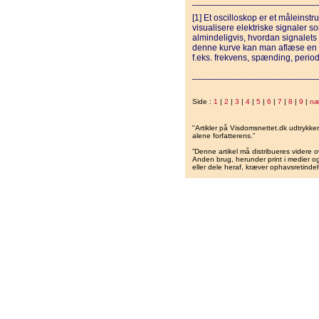
_________________________
[1] Et oscilloskop er et måleinstr
visualisere elektriske signaler 
almindeligvis, hvordan signalets
denne kurve kan man aflæse en r
f.eks. frekvens, spænding, perio
_________________________
Side :
1
|
2
|
3
|
4
|
5
|
6
|
7
|
8
|
9
|
næ
"Artikler på Visdomsnettet.dk udtrykk
alene forfatterens.”
”Denne artikel må distribueres videre o
Anden brug, herunder print i medier og 
eller dele heraf, kræver ophavsretindeh