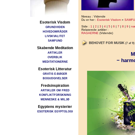
Niveau : Vidende
Du er her :
Esoterisk Visdom
»
SAMFU
Esoterisk Visdom
Side :
1
|
2
|
3
|
4
|
5
|
6
|
7
|
8
|
9
|
næ
GRUNDVIDEN
Relaterede artikler :
HOVEDOMRÅDER
RAGAERNE
(Vidende)
LIVSKVALITET
SAMFUND
BEHOVET FOR MUSIK
(7 af 9)
Skabende Meditation
ARTIKLER
M
OVERBLIK
− harm
MEDITATIONERNE
Esoterisk Litteratur
GRATIS E-BØGER
BOGUDGIVELSER
Fredsinspiration
ARTIKLER OM FRED
KONFLIKTFORSKNING
MENNESKE & MILJØ
Egyptens mysterier
ESOTERISK EGYPTOLOGI