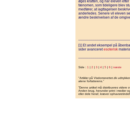
øges kraften, og når eleven efter
fænomen, som tideligere blev stu
medfører, at iagttagelsen beskr
anderledes. Senere vil eleven se 
ændre beskrivelsen af de omgi
_________________________
[1] Et andet eksempel på åbenba
sider avanceret
esoterisk
materia
_________________________
Side :
1
|
2
|
3
|
4
|
5
|
6
|
næste
"Artikler på Visdomsnettet.dk udtrykk
alene forfatterens.”
”Denne artikel må distribueres videre o
Anden brug, herunder print i medier og 
eller dele heraf, kræver ophavsretindeh