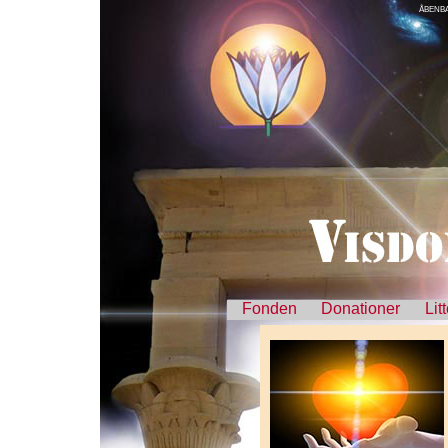
ÅBENB
Fonden
Donationer
Lit