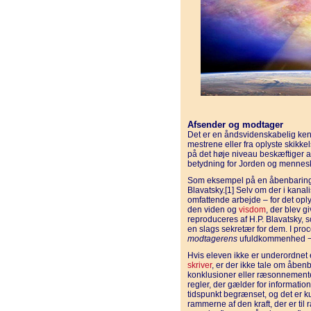
Afsender og modtager
Det er en åndsvidenskabelig ke
mestrene eller fra oplyste skikke
på det høje niveau beskæftiger a
betydning for Jorden og menne
Som eksempel på en åbenbari
Blavatsky.[1] Selv om der i kanal
omfattende arbejde – for det oply
den viden og
visdom
, der blev g
reproduceres af H.P. Blavatsky, 
en slags sekretær for dem. I proc
modtagerens
ufuldkommenhed − 
Hvis eleven ikke er underordnet e
skriver
, er der ikke tale om åbe
konklusioner eller ræsonnementer
regler, der gælder for information
tidspunkt begrænset, og det er ku
rammerne af den kraft, der er til