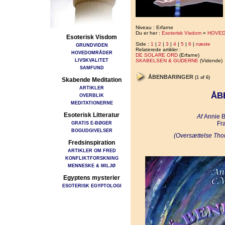
Niveau : Erfarne
Du er her :
Esoterisk Visdom
»
HOVE
Esoterisk Visdom
Side :
1
|
2
|
3
|
4
|
5
|
6
|
næste
GRUNDVIDEN
Relaterede artikler :
HOVEDOMRÅDER
DE SOLARE ORD
(Erfarne)
LIVSKVALITET
SKABELSEN & GUDERNE
(Vidende)
SAMFUND
ÅBENBARINGER
(1 af 6)
Skabende Meditation
ARTIKLER
ÅB
OVERBLIK
MEDITATIONERNE
Esoterisk Litteratur
Af
Annie B
GRATIS E-BØGER
Fr
BOGUDGIVELSER
(Oversættelse Tho
Fredsinspiration
ARTIKLER OM FRED
KONFLIKTFORSKNING
MENNESKE & MILJØ
Egyptens mysterier
ESOTERISK EGYPTOLOGI