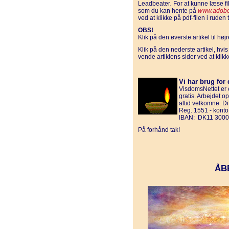
Leadbeater
.
For at kunne læse f
som du kan hente på
www.adobe
ved at klikke på pdf-filen i ruden t
OBS!
Klik på den øverste artikel til hø
Klik på den nederste artikel, hvi
vende artiklens sider ved at klik
Vi har brug for 
VisdomsNettet er e
gratis. Arbejdet o
altid velkomne. D
Reg. 1551 - kont
IBAN: DK11 3000
På forhånd tak!
ÅB