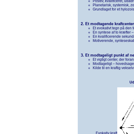
Positiv, kvalificeret, udadr
Planetarisk, systemisk, z
Grundlaget for et hylozois
2. Et modtagende kraftcenter
Et evokativt tegn på den 
En syntese af to kræfter
En kvalificerende sekund
Motiverende, synteseskabe
3. Et modtageligt punkt af ne
Et vigtigt center, der for
Modtageligt – hovedsageli
Kilde til en kraftig vekse
Ud
Evokativ kraft