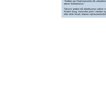
"Artikler på Visdomsnettet.dk udtrykk
alene forfatterens.”
”Denne artikel må distribueres videre o
Anden brug, herunder print i medier og 
eller dele heraf, kræver ophavsretindeh