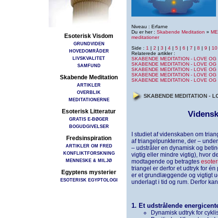
Niveau : Erfarne
Du er her :
Skabende Meditation
»
ME
Esoterisk Visdom
meditationer
GRUNDVIDEN
Side :
1
|
2
|
3
|
4
|
5
|
6
|
7
|
8
|
9
|
10
HOVEDOMRÅDER
Relaterede artikler :
LIVSKVALITET
SKABENDE MEDITATION - LOVE OG 
SKABENDE MEDITATION - LOVE OG 
SAMFUND
SKABENDE MEDITATION - LOVE OG 
SKABENDE MEDITATION - LOVE OG 
Skabende Meditation
SKABENDE MEDITATION - LOVE OG 
ARTIKLER
OVERBLIK
SKABENDE MEDITATION - L
MEDITATIONERNE
Esoterisk Litteratur
Vidensk
GRATIS E-BØGER
BOGUDGIVELSER
I studiet af videnskaben om trian
Fredsinspiration
af triangelpunkterne, der – under
ARTIKLER OM FRED
– udstråler en dynamisk og betin
KONFLIKTFORSKNING
vigtig eller mindre vigtig), hvor
MENNESKE & MILJØ
modtagende og betragtes
esoter
triangel er derfor et udtryk for 
Egyptens mysterier
er et grundlæggende og vigtigt ud
ESOTERISK EGYPTOLOGI
underlagt i tid og rum. Derfor ka
1. Et udstrålende energicent
Dynamisk udtryk for cykli