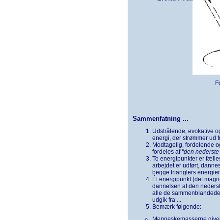
F
Sammenfatning ...
Udstrålende, evokative og
energi, der strømmer ud fr
Modtagelig, fordelende og
fordeles af
"den nederste 
To energipunkter er fælle
arbejdet er udført, danne
begge trianglers energier
Ét energipunkt (det magn
dannelsen af den nederste
alle de sammenblandede en
udgik fra ...
Bemærk følgende:
Menneskemasserne giver 