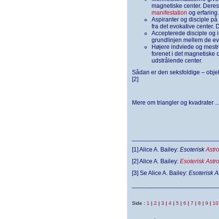
magnetiske center. Deres u
manifestation
og erfaring.
Aspiranter og disciple på
fra det evokative center. 
Accepterede disciple og i
grundlinjen mellem de ev
Højere indviede og mestre
forenet i det magnetiske c
udstrålende center.
Sådan er den seksfoldige – objekt
[2]
Mere om triangler og kvadrater ...
_________________________
[1] Alice A. Bailey:
Esoterisk
Astro
[2] Alice A. Bailey:
Esoterisk Astro
[3] Se Alice A. Bailey:
Esoterisk A
_________________________
Side :
1
|
2
|
3
|
4
|
5
|
6
|
7
|
8
|
9
|
10