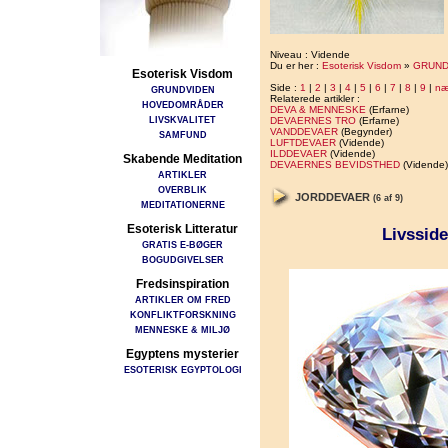
Niveau : Vidende
Du er her :
Esoterisk Visdom
»
GRUND
Esoterisk Visdom
Side :
1
|
2
|
3
|
4
|
5
|
6
|
7
|
8
|
9
|
næ
GRUNDVIDEN
Relaterede artikler :
HOVEDOMRÅDER
DEVA & MENNESKE
(Erfarne)
LIVSKVALITET
DEVAERNES TRO
(Erfarne)
VANDDEVAER
(Begynder)
SAMFUND
LUFTDEVAER
(Vidende)
ILDDEVAER
(Vidende)
Skabende Meditation
DEVAERNES BEVIDSTHED
(Vidende)
ARTIKLER
OVERBLIK
JORDDEVAER
(6 af 9)
MEDITATIONERNE
Esoterisk Litteratur
Livsside
GRATIS E-BØGER
BOGUDGIVELSER
Fredsinspiration
ARTIKLER OM FRED
KONFLIKTFORSKNING
MENNESKE & MILJØ
Egyptens mysterier
ESOTERISK EGYPTOLOGI