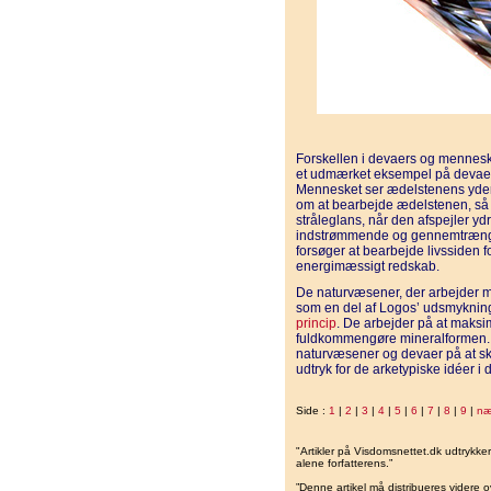
Forskellen i devaers og menneske
et udmærket eksempel på devaer
Mennesket ser ædelstenens ydersi
om at bearbejde ædelstenen, så
stråleglans, når den afspejler yd
indstrømmende og gennemtræng
forsøger at bearbejde livssiden f
energimæssigt redskab.
De naturvæsener, der arbejder me
som en del af Logos’ udsmykning
princip
. De arbejder på at maks
fuldkommengøre mineralformen. I 
naturvæsener og devaer på at sk
udtryk for de arketypiske idéer 
Side :
1
|
2
|
3
|
4
|
5
|
6
|
7
|
8
|
9
|
næ
"Artikler på Visdomsnettet.dk udtrykk
alene forfatterens.”
”Denne artikel må distribueres videre o