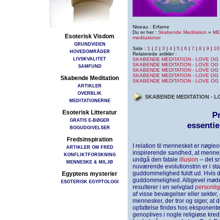
Niveau : Erfarne
Du er her :
Skabende Meditation
»
ME
Esoterisk Visdom
meditationer
GRUNDVIDEN
Side :
1
|
2
|
3
|
4
|
5
|
6
|
7
|
8
|
9
|
10
HOVEDOMRÅDER
Relaterede artikler :
LIVSKVALITET
SKABENDE MEDITATION - LOVE OG 
SKABENDE MEDITATION - LOVE OG 
SAMFUND
SKABENDE MEDITATION - LOVE OG 
SKABENDE MEDITATION - LOVE OG 
Skabende Meditation
SKABENDE MEDITATION - LOVE OG 
ARTIKLER
OVERBLIK
SKABENDE MEDITATION - L
MEDITATIONERNE
Esoterisk Litteratur
P
GRATIS E-BØGER
essenti
BOGUDGIVELSER
Fredsinspiration
I relation til mennesket er nøgleo
ARTIKLER OM FRED
inspirerende sandhed, at menne
KONFLIKTFORSKNING
undgå den fatale
illusion
– det s
MENNESKE & MILJØ
nuværende evolutionstrin er i sta
guddommelighed fuldt ud. Hvis det
Egyptens mysterier
guddommelighed. Alligevel møder
ESOTERISK EGYPTOLOGI
resulterer i en selvglad
personli
af visse bevægelser eller sekter,
mennesker, der tror og siger, at 
opfattelse findes hos eksponenter
genoplives i nogle religiøse kred