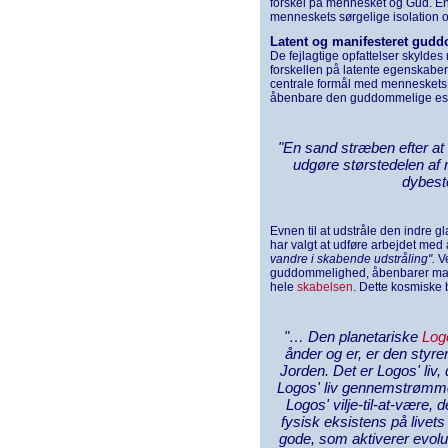
forskel på mennesket og Gud. Enke
menneskets sørgelige isolation
Latent og manifesteret gud
De fejlagtige opfattelser skyld
forskellen på latente egenskaber
centrale formål med mennesket
åbenbare den guddommelige ess
"En sand stræben efter at 
udgøre størstedelen af 
dybest
Evnen til at udstråle den indre gl
har valgt at udføre arbejdet med 
vandre i skabende udstråling".
Ve
guddommelighed, åbenbarer man
hele
skabelsen
. Dette kosmiske 
"… Den planetariske
Log
ånder og er, er den styr
Jorden. Det er Logos' liv,
Logos' liv gennemstrømme
Logos' vilje-til-at-være, 
fysisk eksistens på livets 
gode, som aktiverer evol