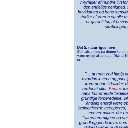
myriader af mindre livsf
den endelige herlighed,
bevidsthed og hans sensitiv
stadier af væren og alle m
er garanti for, at bev
skabninger, 
Det 5. naturriges love
Som afslutning på denne korte re
være nyttigt at gentage Djwhal K
er:
"… at man ved hjælp af
hvordan lovene og princi
kommende tidsalder, de
verdenskultur.
Kristus
kan
hans kommende "ledelse
grundige forberedelse, v
åndelig energi være sp
betingelserne accepteres),
enhver nation, der und
"samstemmighed og samt
grundlæggende love, som K
dybest set er gudsrigets