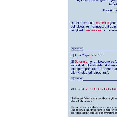
udvi
Alice A. B
Det er et kraftfuldt
esoterisk
tjene
det lykkes for mennesket at udføre 
vellykket
manifestation
af det ov
___________________
[1] Agni Yoga
para
. 158
[2]
Solenglen
er en betegnelse fo
kausalt stof. I åndsvidenskaben 
intelligensprincippet, der har m
eller Kristus-princippet m.fl.
___________________
Side :
1
|
2
|
3
|
4
|
5
|
6
|
7
|
8
|
9
|
10
"Artikler på Visdomsnettet.dk udtrykk
alene forfatterens.”
”Denne artikel må distribueres videre o
Anden brug, herunder print i medier og 
eller dele heraf, kræver ophavsretindeh