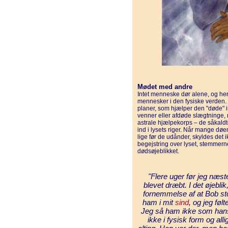
Mødet med andre
Intet menneske dør alene, og he
mennesker i den fysiske verden. D
planer, som hjælper den "døde" i
venner eller afdøde slægtninge
astrale hjælpekorps – de såkaldt
ind i lysets riger. Når mange dø
lige før de udånder, skyldes det
begejstring over lyset, stemmer
dødsøjeblikket.
"Flere uger før jeg næs
blevet dræbt. I det øjebli
fornemmelse af at Bob sto
ham i mit
sind
, og jeg føl
Jeg så ham ikke som hans
ikke i fysisk form og alli