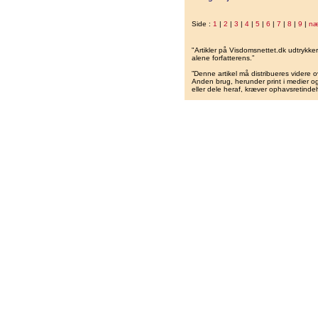
Side :
1
|
2
|
3
|
4
|
5
|
6
|
7
|
8
|
9
|
næ
"Artikler på Visdomsnettet.dk udtrykk
alene forfatterens.”
”Denne artikel må distribueres videre o
Anden brug, herunder print i medier og 
eller dele heraf, kræver ophavsretindeh