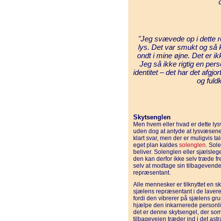
"Jeg svævede op i dette re
lys. Det var smukt og så k
ondt i mine øjne. Det er i
Jeg så ikke rigtig en pers
identitet – det har det afgjo
og ful
Skytsenglen
Men hvem eller hvad er dette l
uden dog at antyde at lysvæsene
klart svar, men der er muligvis 
eget plan kaldes
solenglen
. Sol
beliver. Solenglen eller sjælsleg
den kan derfor ikke selv træde fr
selv at modtage sin tilbageven
repræsentant.
Alle mennesker er tilknyttet en s
sjælens repræsentant i de lavere 
fordi den vibrerer på sjælens gr
hjælpe den inkarnerede personli
det er denne skytsengel, der so
tilbagevejen træder ind i det astra