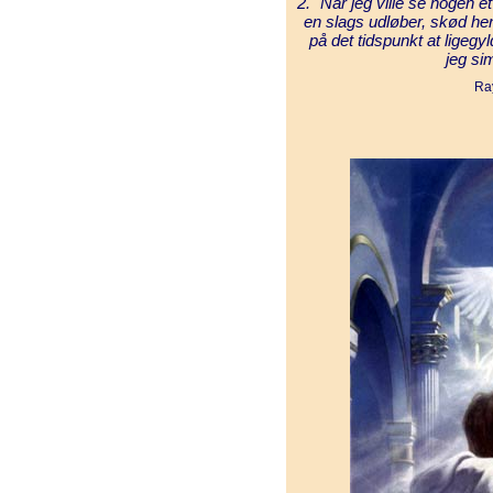
2. "Når jeg ville se nogen 
en slags udløber, skød h
på det tidspunkt at ligegyl
jeg si
Ra