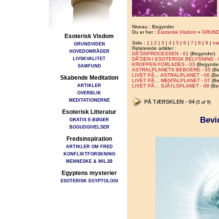
Niveau : Begynder
Du er her :
Esoterisk Visdom
»
GRUND
Esoterisk Visdom
Side :
1
|
2
|
3
|
4
|
5
|
6
|
7
|
8
|
9
|
næ
GRUNDVIDEN
Relaterede artikler :
HOVEDOMRÅDER
DÃ˜DSPROCESSEN - 01
(Begynder)
LIVSKVALITET
DÃ˜DEN I ESOTERISK BELYSNING - 
KROPPEN FORLADES - 03
(Begynder
SAMFUND
ASTRALPLANETS BEBOERE - 05
(Be
LIVET PÃ… ASTRALPLANET - 06
(Be
Skabende Meditation
LIVET PÃ… MENTALPLANET - 07
(Be
ARTIKLER
LIVET PÃ… SJÃ†LSPLANET - 08
(Be
OVERBLIK
MEDITATIONERNE
PÅ TÆRSKLEN - 04
(5 af 9)
Esoterisk Litteratur
Bevi
GRATIS E-BØGER
BOGUDGIVELSER
Fredsinspiration
ARTIKLER OM FRED
KONFLIKTFORSKNING
MENNESKE & MILJØ
Egyptens mysterier
ESOTERISK EGYPTOLOGI