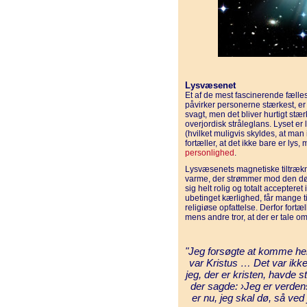
Lysvæsenet
Et af de mest fascinerende fæll
påvirker personerne stærkest, er
svagt, men det bliver hurtigt stær
overjordisk stråleglans. Lyset er
(hvilket muligvis skyldes, at man
fortæller, at det ikke bare er lys,
personlighed
.
Lysvæsenets magnetiske tiltrækn
varme, der strømmer mod den døe
sig helt rolig og totalt accepter
ubetinget kærlighed, får mange ti
religiøse opfattelse. Derfor fort
mens andre tror, at der er tale o
"Jeg forsøgte at komme hen ti
var Kristus … Det var ik
jeg, der er kristen, havde 
der sagde: ›Jeg er verdens
er nu, jeg skal dø, så ve