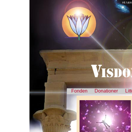
PÅ TÆRS
Fonden
Donationer
Lit