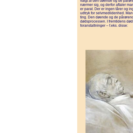
valgt af den døende og de pårøre
nærmer sig, og derfor aftaler man
er parat. Der er ingen tårer og in
udtryk for selvmedlidenhed. Man k
ting. Den døende og de pårørend
dødsprocessen. I fremtidens døds
foranstaltninger – f.eks. disse: