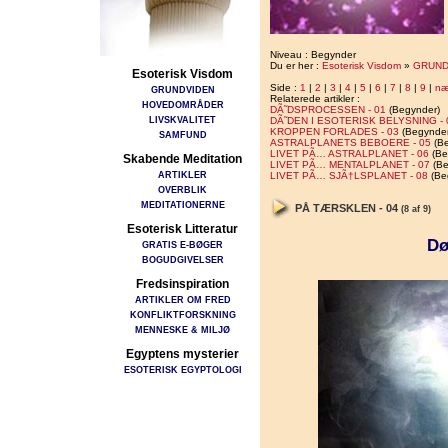
Niveau : Begynder
Du er her :
Esoterisk Visdom
»
GRUND
Esoterisk Visdom
Side :
1
|
2
|
3
|
4
|
5
|
6
|
7
|
8
|
9
|
næ
GRUNDVIDEN
Relaterede artikler :
HOVEDOMRÅDER
DÃ˜DSPROCESSEN - 01
(Begynder)
LIVSKVALITET
DÃ˜DEN I ESOTERISK BELYSNING - 
KROPPEN FORLADES - 03
(Begynder
SAMFUND
ASTRALPLANETS BEBOERE - 05
(Be
LIVET PÃ… ASTRALPLANET - 06
(Be
Skabende Meditation
LIVET PÃ… MENTALPLANET - 07
(Be
ARTIKLER
LIVET PÃ… SJÃ†LSPLANET - 08
(Be
OVERBLIK
MEDITATIONERNE
PÅ TÆRSKLEN - 04
(8 af 9)
Esoterisk Litteratur
Dø
GRATIS E-BØGER
BOGUDGIVELSER
Fredsinspiration
ARTIKLER OM FRED
KONFLIKTFORSKNING
MENNESKE & MILJØ
Egyptens mysterier
ESOTERISK EGYPTOLOGI