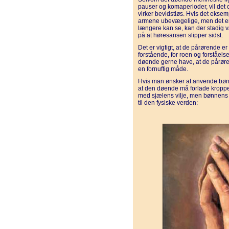
pauser og komaperioder, vil det
virker bevidstløs. Hvis det eksem
armene ubevægelige, men det er 
længere kan se, kan der stadig
på at høresansen slipper sidst.
Det er vigtigt, at de pårørende e
forstående, for roen og forståels
døende gerne have, at de pårøre
en fornuftig måde.
Hvis man ønsker at anvende bøn
at den døende må forlade kroppen
med sjælens vilje, men bønnens
til den fysiske verden: