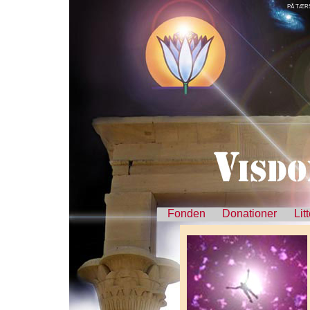
PÅ TÆRS
Fonden
Donationer
Lit