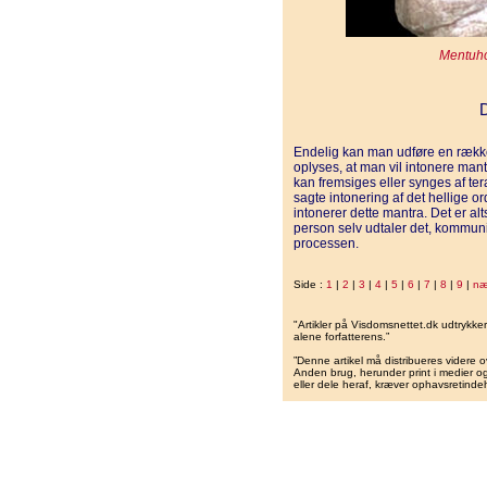
Mentuh
Endelig kan man udføre en række
oplyses, at man vil intonere mant
kan fremsiges eller synges af te
sagte intonering af det hellige 
intonerer dette mantra. Det er a
person selv udtaler det, kommun
processen.
Side :
1
|
2
|
3
|
4
|
5
|
6
|
7
|
8
|
9
|
næ
"Artikler på Visdomsnettet.dk udtrykk
alene forfatterens.”
”Denne artikel må distribueres videre o
Anden brug, herunder print i medier og 
eller dele heraf, kræver ophavsretindeh