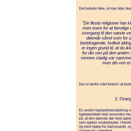
Det betyder ikke, at man ikke sk
"De fleste religioner har 
men mere for at berolige d
overgang til den næste ve
døende såvel som for d
bortdragende, hvilket ald
er ingen grund til, at du i
for din ven på den anden 
vennen stadig var sammen m
men din ven er
Der er derfor intet forkert i at be
2. Orang
En anden hjælpeforanstaltning e
hjælpemiddel skal anvendes med 
på, at den døende dør med sjæle
som sjælen modarbejder. I fremt
og med hjælp fra clairvoyante, og
orange lys i værelset.