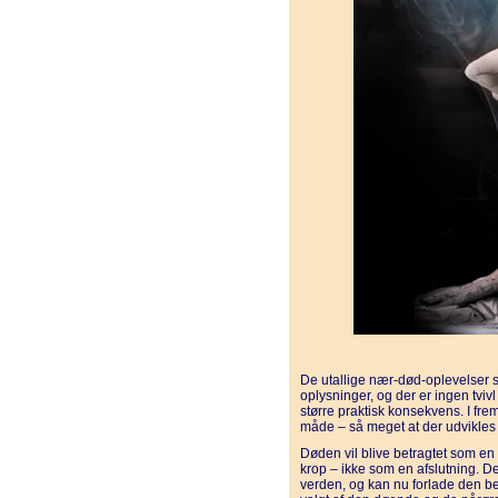
De utallige nær-død-oplevelse
oplysninger, og der er ingen tviv
større praktisk konsekvens. I fr
måde – så meget at der udvikles
Døden vil blive betragtet som en
krop – ikke som en afslutning. De
verden, og kan nu forlade den ber