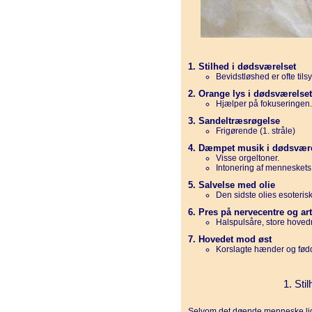
1. Stilhed i dødsværelset
Bevidstløshed er ofte til
2. Orange lys i dødsværelset
Hjælper på fokuseringen.
3. Sandeltræsrøgelse
Frigørende (1. stråle)
4. Dæmpet musik i dødsvære
Visse orgeltoner.
Intonering af menneskets
5. Salvelse med olie
Den sidste olies esoteris
6. Pres på nervecentre og art
Halspulsåre, store hoved
7. Hovedet mod øst
Korslagte hænder og fødd
1. Sti
Selvom det døende menneske lig