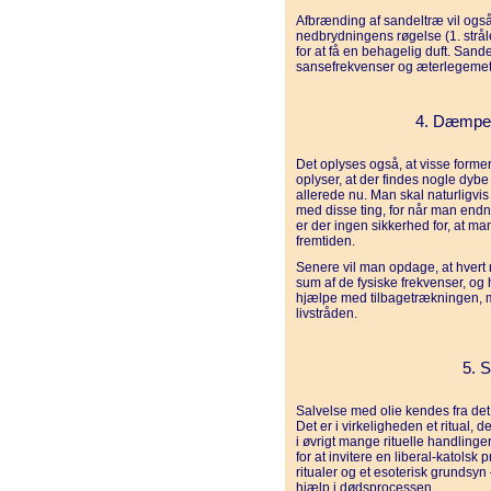
Afbrænding af sandeltræ vil også
nedbrydningens røgelse (1. strål
for at få en behagelig duft. Sand
sansefrekvenser og æterlegemet
4. Dæmpet
Det oplyses også, at visse forme
oplyser, at der findes nogle dyb
allerede nu. Man skal naturligvi
med disse ting, for når man endn
er der ingen sikkerhed for, at ma
fremtiden.
Senere vil man opdage, at hvert
sum af de fysiske frekvenser, o
hjælpe med tilbagetrækningen, 
livstråden.
5. 
Salvelse med olie kendes fra det 
Det er i virkeligheden et ritual, 
i øvrigt mange rituelle handlinge
for at invitere en liberal-katols
ritualer og et esoterisk grundsyn 
hjælp i dødsprocessen.