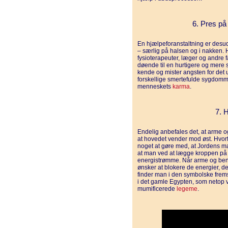
6. Pres på
En hjælpeforanstaltning er desu
– særlig på halsen og i nakken. 
fysioterapeuter, læger og andre f
døende til en hurtigere og mere
kende og mister angsten for det
forskellige smertefulde sygdomm
menneskets
karma
.
7. 
Endelig anbefales det, at arme 
at hovedet vender mod øst. Hvor
noget at gøre med, at Jordens ma
at man ved at lægge kroppen på 
energistrømme. Når arme og ben 
ønsker at blokere de energier, d
finder man i den symbolske frem
i det gamle Egypten, som netop v
mumificerede
legeme
.