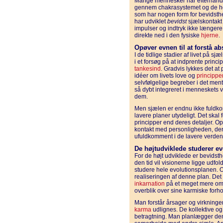
Mange mennesker har efterhånd
gennem chakrasystemet og de ho
som har nogen form for bevidsthe
har udviklet
bevidst
sjælskontakt i
impulser og indtryk ikke længere
direkte ned i den fysiske
hjerne
.
Opøver evnen til at forstå ab
I de tidlige stadier af livet på 
i et forsøg på at indprente princi
tankesind
. Gradvis lykkes det at
idéer om livets love og
princippe
selvfølgelige begreber i det mental
så dybt integreret i menneskets væ
dem.
Men sjælen er endnu ikke fuldk
lavere planer utydeligt. Det skal
principper end deres detaljer. O
kontakt med personligheden, de
ufuldkomment i de lavere verden
De højtudviklede studerer e
For de højt udviklede er bevidst
den tid vil visionerne ligge udf
studere hele evolutionsplanen. 
realiseringen af denne plan. De
inkarnation
på et meget mere omf
overblik over sine karmiske forh
Man forstår årsager og virkninge
karma
udlignes. De kollektive o
betragtning. Man planlægger de