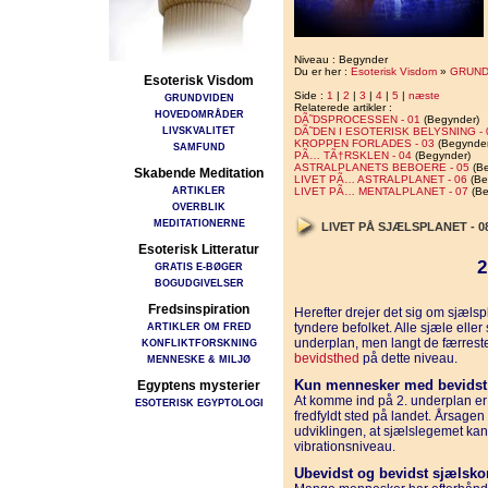
Niveau : Begynder
Du er her :
Esoterisk Visdom
»
GRUND
Esoterisk Visdom
Side :
1
|
2
|
3
|
4
|
5
|
næste
GRUNDVIDEN
Relaterede artikler :
HOVEDOMRÅDER
DÃ˜DSPROCESSEN - 01
(Begynder)
LIVSKVALITET
DÃ˜DEN I ESOTERISK BELYSNING - 
KROPPEN FORLADES - 03
(Begynder
SAMFUND
PÃ… TÃ†RSKLEN - 04
(Begynder)
ASTRALPLANETS BEBOERE - 05
(Be
Skabende Meditation
LIVET PÃ… ASTRALPLANET - 06
(Be
ARTIKLER
LIVET PÃ… MENTALPLANET - 07
(Be
OVERBLIK
MEDITATIONERNE
LIVET PÅ SJÆLSPLANET - 0
Esoterisk Litteratur
2
GRATIS E-BØGER
BOGUDGIVELSER
Fredsinspiration
Herefter drejer det sig om sjælsp
ARTIKLER OM FRED
tyndere befolket. Alle sjæle eller
underplan, men langt de færrest
KONFLIKTFORSKNING
bevidsthed
på dette niveau.
MENNESKE & MILJØ
Kun mennesker med bevidst 
Egyptens mysterier
At komme ind på 2. underplan er
ESOTERISK EGYPTOLOGI
fredfyldt sted på landet. Årsagen 
udviklingen, at sjælslegemet kan
vibrationsniveau.
Ubevidst og bevidst sjælsko