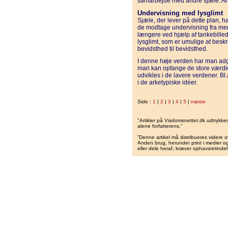
samarbejde med andre sjæle. Ansv
Undervisning med lysglimt
Sjæle, der lever på dette plan, h
de modtage undervisning fra mer
længere ved hjælp af tankebille
lysglimt, som er umulige at beskri
bevidsthed til bevidsthed.
I denne høje verden har man ad
man kan opfange de store værdie
udvikles i de lavere verdener. Bl.
i de arketypiske idéer.
Side :
1
|
2
|
3
|
4
|
5
|
næste
"Artikler på Visdomsnettet.dk udtrykk
alene forfatterens.”
”Denne artikel må distribueres videre o
Anden brug, herunder print i medier og 
eller dele heraf, kræver ophavsretindeh